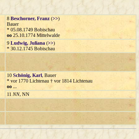
8
Beschorner
, Franz
(
>>
)
Bauer
* 05.08.1749 Bobischau
oo
25.10.1774 Mittelwalde
9
Ludwig
, Juliana
(
>>
)
* 30.12.1745 Bobischau
10
Schönig
, Karl
, Bauer
* vor 1770 Lichtenau † vor 1814 Lichtenau
oo
...
11
NN
, NN