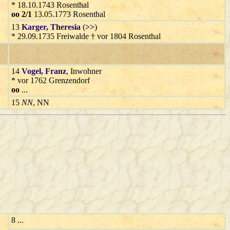
* 18.10.1743 Rosenthal
oo 2/1
13.05.1773 Rosenthal
13
Karger
, Theresia
(
>>
)
* 29.09.1735 Freiwalde † vor 1804 Rosenthal
14
Vogel
, Franz
, Inwohner
* vor 1762 Grenzendorf
oo
...
15
NN
, NN
8 ...