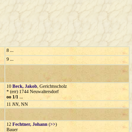
8 ...
9 ...
10
Beck
, Jakob
, Gerichtsscholz
* (err) 1744 Neuwaltersdorf
oo 1/1
...
11
NN
, NN
12
Fechtner
, Johann
(
>>
)
Bauer