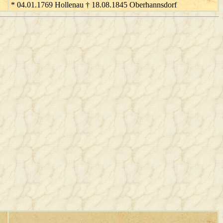
* 04.01.1769 Hollenau † 18.08.1845 Oberhannsdorf