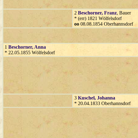
2
Beschorner
, Franz
, Bauer
* (err) 1821 Wölfelsdorf
oo
08.08.1854 Oberhannsdorf
1
Beschorner
, Anna
* 22.05.1855 Wölfelsdorf
3
Kuschel
, Johanna
* 20.04.1833 Oberhannsdorf