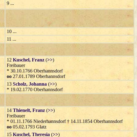
9 ...
10 ...
11 ...
12
Kuschel
, Franz
(
>>
)
Freibauer
* 30.10.1766 Oberhannsdorf
oo
27.01.1789 Oberhannsdorf
13
Scholz
, Johanna
(
>>
)
* 19.02.1770 Oberhannsdorf
14
Thienelt
, Franz
(
>>
)
Freibauer
* 01.11.1766 Niederhannsdorf † 14.11.1854 Oberhannsdorf
oo
05.02.1793 Glatz
15
Kuschel
, Theresia
(
>>
)