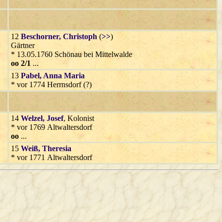
12
Beschorner
, Christoph
(
>>
)
Gärtner
* 13.05.1760 Schönau bei Mittelwalde
oo 2/1
...
13
Pabel
, Anna Maria
* vor 1774 Herrnsdorf (?)
14
Welzel
, Josef
, Kolonist
* vor 1769 Altwaltersdorf
oo
...
15
Weiß
, Theresia
* vor 1771 Altwaltersdorf