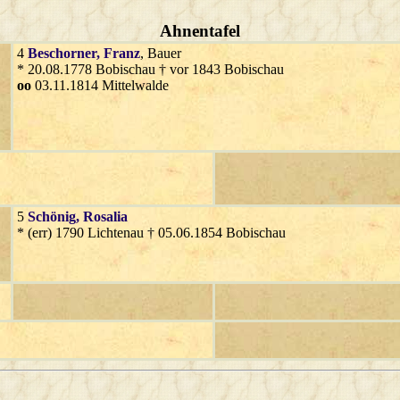
Ahnentafel
4
Beschorner
, Franz
, Bauer
* 20.08.1778 Bobischau † vor 1843 Bobischau
oo
03.11.1814 Mittelwalde
5
Schönig
, Rosalia
* (err) 1790 Lichtenau † 05.06.1854 Bobischau