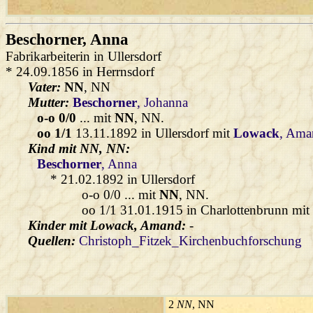
Beschorner
, Anna
Fabrikarbeiterin in Ullersdorf
* 24.09.1856 in Herrnsdorf
Vater:
NN
, NN
Mutter:
Beschorner
, Johanna
o-o 0/0
... mit
NN
, NN.
oo 1/1
13.11.1892 in Ullersdorf mit
Lowack
, Ama
Kind mit
NN
, NN:
Beschorner
, Anna
* 21.02.1892 in Ullersdorf
o-o 0/0 ... mit
NN
, NN.
oo 1/1 31.01.1915 in Charlottenbrunn mi
Kinder mit
Lowack
, Amand:
-
Quellen:
Christoph_Fitzek_Kirchenbuchforschung
2
NN
, NN