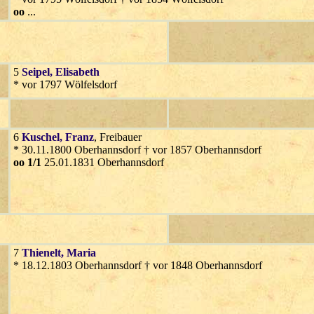
oo
...
5
Seipel
, Elisabeth
* vor 1797 Wölfelsdorf
6
Kuschel
, Franz
, Freibauer
* 30.11.1800 Oberhannsdorf † vor 1857 Oberhannsdorf
oo 1/1
25.01.1831 Oberhannsdorf
7
Thienelt
, Maria
* 18.12.1803 Oberhannsdorf † vor 1848 Oberhannsdorf