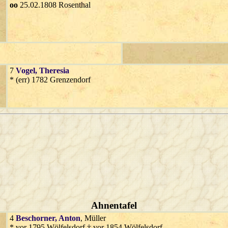
oo
25.02.1808 Rosenthal
7
Vogel
, Theresia
* (err) 1782 Grenzendorf
Ahnentafel
4
Beschorner
, Anton
, Müller
* vor 1795 Wölfelsdorf † vor 1854 Wölfelsdorf