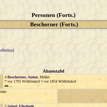
Personen (Forts.)
Beschorner (Forts.)
helmina)
Ahnentafel
4
Beschorner
, Anton
, Müller
* vor 1795 Wölfelsdorf † vor 1854 Wölfelsdorf
oo
...
ister
5
Seipel
, Elisabeth