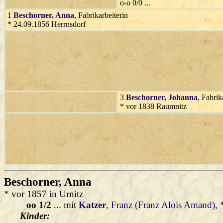
o-o 0/0 ...
1
Beschorner
, Anna
, Fabrikarbeiterin
* 24.09.1856 Herrnsdorf
3
Beschorner
, Johanna
, Fabrik
* vor 1838 Raumnitz
Beschorner
, Anna
* vor 1857 in Urnitz
oo 1/2
... mit
Katzer
, Franz (Franz Alois Amand)
,
Kinder: