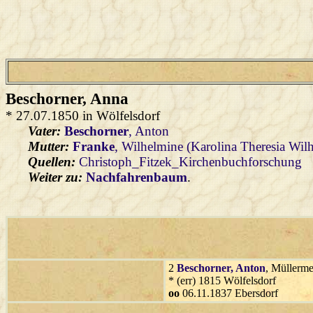
Beschorner
, Anna
* 27.07.1850 in Wölfelsdorf
Vater:
Beschorner
, Anton
Mutter:
Franke
, Wilhelmine (Karolina Theresia Wil
Quellen:
Christoph_Fitzek_Kirchenbuchforschung
Weiter zu:
Nachfahrenbaum
.
2
Beschorner
, Anton
, Müllerme
* (err) 1815 Wölfelsdorf
oo
06.11.1837 Ebersdorf