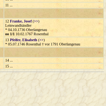
11 ...
12
Franke
, Josef
(
>>
)
Leinwandhändler
* 04.10.1736 Oberlangenau
oo 1/1
10.02.1767 Rosenthal
13
Pfeifer
, Elisabeth
(
>>
)
* 05.07.1746 Rosenthal † vor 1791 Oberlangenau
14 ...
15 ...