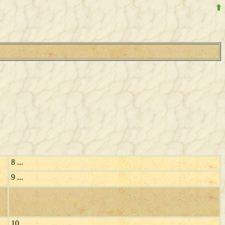
8 ...
9 ...
10 ...