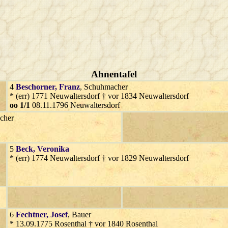
Ahnentafel
4
Beschorner
, Franz
, Schuhmacher
* (err) 1771 Neuwaltersdorf † vor 1834 Neuwaltersdorf
oo 1/1
08.11.1796 Neuwaltersdorf
cher
5
Beck
, Veronika
* (err) 1774 Neuwaltersdorf † vor 1829 Neuwaltersdorf
6
Fechtner
, Josef
, Bauer
* 13.09.1775 Rosenthal † vor 1840 Rosenthal