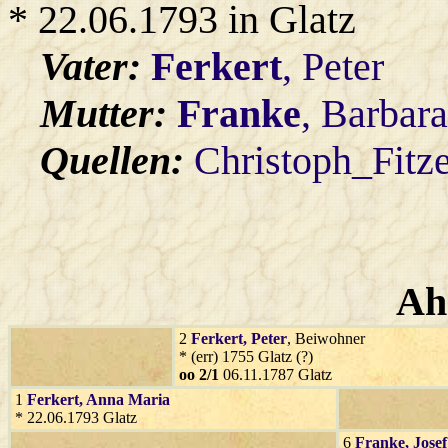
* 22.06.1793 in Glatz
Vater:
Ferkert
, Peter
Mutter:
Franke
, Barbar
Quellen:
Christoph_Fitz
Ah
2
Ferkert
, Peter
, Beiwohner
* (err) 1755 Glatz (?)
oo 2/1
06.11.1787 Glatz
1
Ferkert
, Anna Maria
* 22.06.1793 Glatz
6
Franke
, Josef