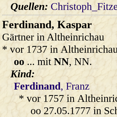
Quellen:
Christoph_Fitz
Ferdinand
, Kaspar
Gärtner in Altheinrichau
* vor 1737 in Altheinricha
oo
... mit
NN
, NN.
Kind:
Ferdinand
, Franz
* vor 1757 in Altheinr
oo 27.05.1777 in S