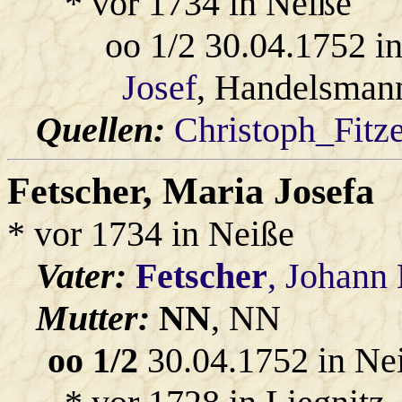
* vor 1734 in Neiße
oo 1/2 30.04.1752 i
Josef
, Handelsmann
Quellen:
Christoph_Fitz
Fetscher
, Maria Josefa
* vor 1734 in Neiße
Vater:
Fetscher
, Johann
Mutter:
NN
, NN
oo 1/2
30.04.1752 in Ne