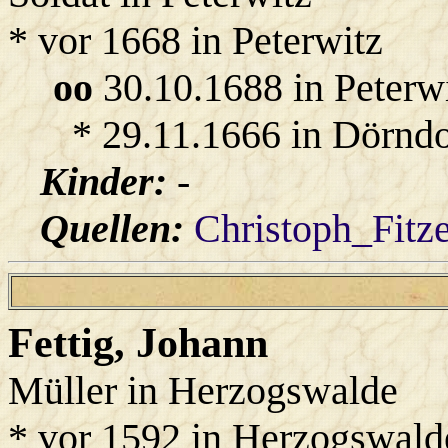
* vor 1668 in Peterwitz
oo
30.10.1688 in Peterw
* 29.11.1666 in Dörndo
Kinder:
-
Quellen:
Christoph_Fitz
Fettig
, Johann
Müller in Herzogswalde
* vor 1592 in Herzogswald