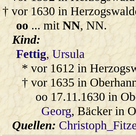
† vor 1630 in Herzogswald
oo
... mit
NN
, NN.
Kind:
Fettig
, Ursula
* vor 1612 in Herzogs
† vor 1635 in Oberhan
oo 17.11.1630 in O
Georg
, Bäcker in 
Quellen:
Christoph_Fitz