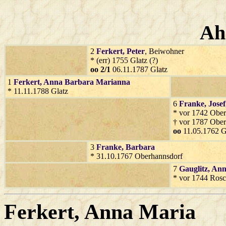
Ah
2
Ferkert
, Peter
, Beiwohner
* (err) 1755 Glatz (?)
oo 2/1
06.11.1787 Glatz
1
Ferkert
, Anna Barbara Marianna
* 11.11.1788 Glatz
6
Franke
, Josef
* vor 1742 Ober
† vor 1787 Ober
oo
11.05.1762 G
3
Franke
, Barbara
* 31.10.1767 Oberhannsdorf
7
Gauglitz
, An
* vor 1744 Rosc
Ferkert
, Anna Maria