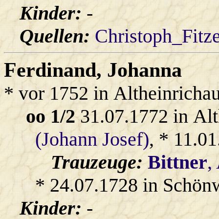
Kinder:
-
Quellen:
Christoph_Fitz
Ferdinand
, Johanna
* vor 1752 in Altheinricha
oo 1/2
31.07.1772 in Alt
(Johann Josef)
, * 11.0
Trauzeuge:
Bittner
,
* 24.07.1728 in Schön
Kinder:
-