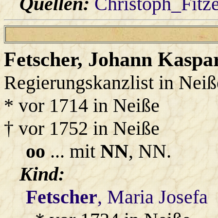
Quellen:
Christoph_Fitz
Fetscher
, Johann Kaspa
Regierungskanzlist in Neiß
* vor 1714 in Neiße
† vor 1752 in Neiße
oo
... mit
NN
, NN.
Kind:
Fetscher
, Maria Josefa