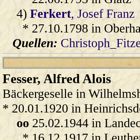
4)
Ferkert
, Josef Franz
* 27.10.1798 in Oberh
Quellen:
Christoph_Fitz
Fesser
, Alfred Alois
Bäckergeselle in Wilhelms
* 20.01.1920 in Heinrichsd
oo
25.02.1944 in Lande
* 16.12.1917 in Leuthe