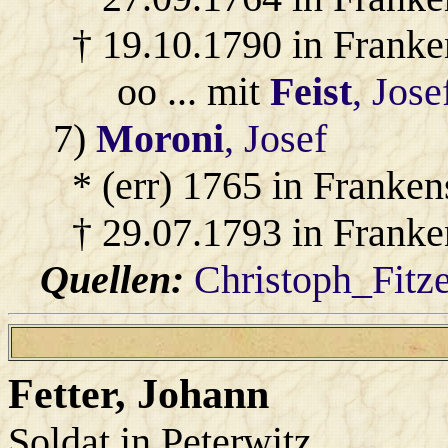
† 19.10.1790 in Franke
oo ... mit
Feist
, Jose
7)
Moroni
, Josef
* (err) 1765 in Franken
† 29.07.1793 in Franke
Quellen:
Christoph_Fitz
Fetter
, Johann
Soldat in Peterwitz