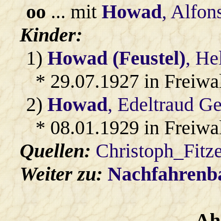
oo
... mit
Howad
, Alfon
Kinder:
1)
Howad (Feustel)
, He
* 29.07.1927 in Freiwa
2)
Howad
, Edeltraud Ge
* 08.01.1929 in Freiwa
Quellen:
Christoph_Fitz
Weiter zu:
Nachfahren
Ah