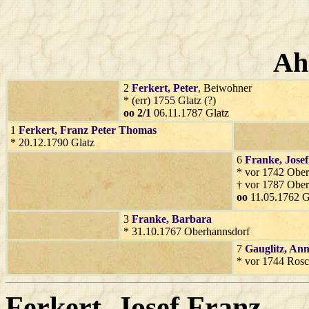
Ah
2
Ferkert
, Peter
, Beiwohner
* (err) 1755 Glatz (?)
oo 2/1
06.11.1787 Glatz
1
Ferkert
, Franz Peter Thomas
* 20.12.1790 Glatz
6
Franke
, Josef
* vor 1742 Ober
† vor 1787 Ober
oo
11.05.1762 G
3
Franke
, Barbara
* 31.10.1767 Oberhannsdorf
7
Gauglitz
, An
* vor 1744 Rosc
Ferkert
, Josef Franz