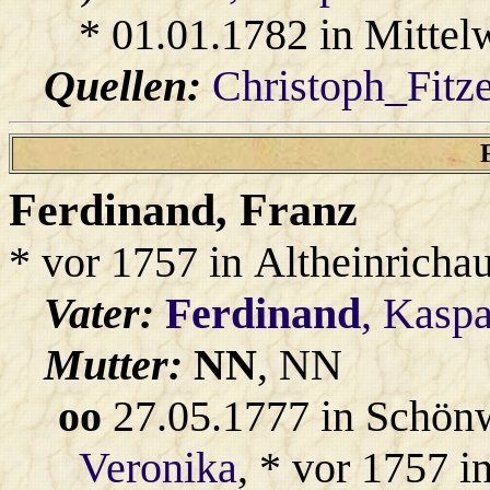
* 01.01.1782 in Mittel
Quellen:
Christoph_Fitz
Ferdinand
, Franz
* vor 1757 in Altheinricha
Vater:
Ferdinand
, Kaspa
Mutter:
NN
, NN
oo
27.05.1777 in Schön
Veronika
, * vor 1757 