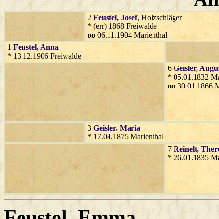
2
Feustel
, Josef
, Holzschläger
* (err) 1868 Freiwalde
oo
06.11.1904 Marienthal
1
Feustel
, Anna
* 13.12.1906 Freiwalde
6
Geisler
, Augu
* 05.01.1832 Ma
oo
30.01.1866 M
3
Geisler
, Maria
* 17.04.1875 Marienthal
7
Reinelt
, Ther
* 26.01.1835 Ma
Feustel
, Emma