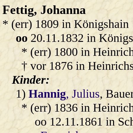
Fettig
, Johanna
* (err) 1809 in Königshain
oo
20.11.1832 in König
* (err) 1800 in Heinric
† vor 1876 in Heinrich
Kinder:
1)
Hannig
, Julius
, Baue
* (err) 1836 in Heinri
oo 12.11.1861 in Sc