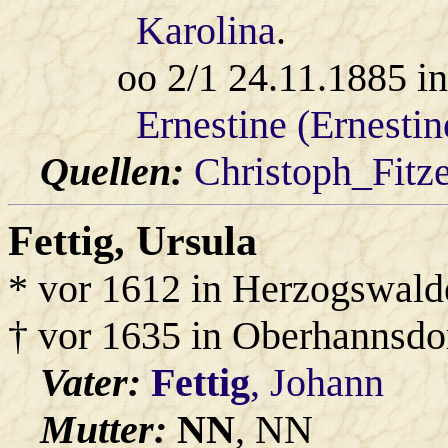
Karolina
.
oo 2/1 24.11.1885 i
Ernestine (Ernesti
Quellen:
Christoph_Fitz
Fettig
, Ursula
* vor 1612 in Herzogswald
† vor 1635 in Oberhannsdo
Vater:
Fettig
, Johann
Mutter:
NN
, NN