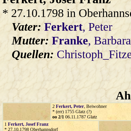
* 27.10.1798 in Oberhanns
Vater:
Ferkert
, Peter
Mutter:
Franke
, Barbar
Quellen:
Christoph_Fitz
Ah
2
Ferkert
, Peter
, Beiwohner
* (err) 1755 Glatz (?)
oo 2/1
06.11.1787 Glatz
1
Ferkert
, Josef Franz
* 27.10.1798 Oberhannsdorf