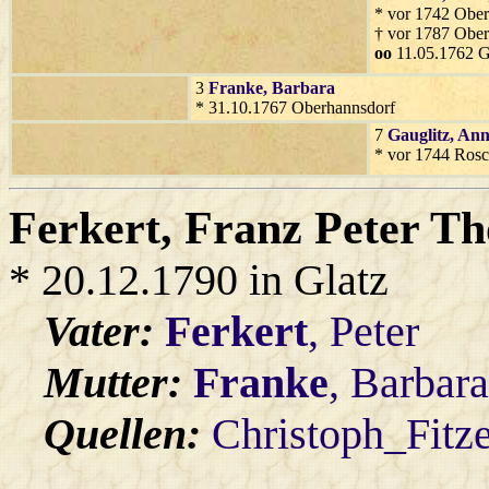
* vor 1742 Ober
† vor 1787 Ober
oo
11.05.1762 G
3
Franke
, Barbara
* 31.10.1767 Oberhannsdorf
7
Gauglitz
, An
* vor 1744 Rosc
Ferkert
, Franz Peter T
* 20.12.1790 in Glatz
Vater:
Ferkert
, Peter
Mutter:
Franke
, Barbar
Quellen:
Christoph_Fitz