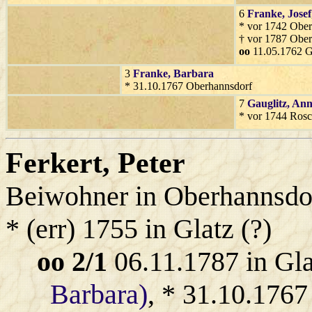
6
Franke
, Josef
* vor 1742 Ober
† vor 1787 Ober
oo
11.05.1762 G
3
Franke
, Barbara
* 31.10.1767 Oberhannsdorf
7
Gauglitz
, An
* vor 1744 Rosc
Ferkert
, Peter
Beiwohner in Oberhannsdo
* (err) 1755 in Glatz (?)
oo 2/1
06.11.1787 in Gl
Barbara)
, * 31.10.1767