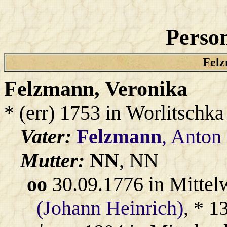
Person
Felz
Felzmann
, Veronika
* (err) 1753 in Worlitschka
Vater:
Felzmann
, Anton
Mutter:
NN
, NN
oo
30.09.1776 in Mittel
(Johann Heinrich)
, * 1