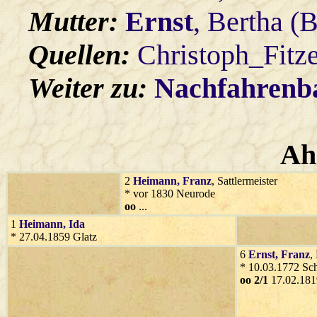
Mutter:
Ernst
, Bertha (
Quellen:
Christoph_Fitz
Weiter zu:
Nachfahren
Ah
2
Heimann
, Franz
, Sattlermeister
* vor 1830 Neurode
oo
...
1
Heimann
, Ida
* 27.04.1859 Glatz
6
Ernst
, Franz
,
* 10.03.1772 Sc
oo 2/1
17.02.181