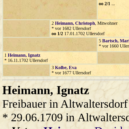
oo 2/1
...
2
Heimann
, Christoph
, Mitwohner
* vor 1682 Ullersdorf
oo 1/2
17.01.1702 Ullersdorf
5
Bartsch
, Mar
* vor 1660 Uller
1
Heimann
, Ignatz
* 16.11.1702 Ullersdorf
3
Kolbe
, Eva
* vor 1677 Ullersdorf
Heimann
, Ignatz
Freibauer in Altwaltersdorf
* 29.06.1709 in Altwalters