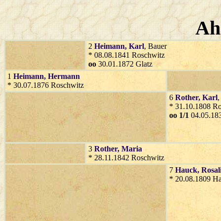
Ah
2
Heimann
, Karl
, Bauer
* 08.08.1841 Roschwitz
oo
30.01.1872 Glatz
1
Heimann
, Hermann
* 30.07.1876 Roschwitz
6
Rother
, Karl
,
* 31.10.1808 R
oo 1/1
04.05.183
3
Rother
, Maria
* 28.11.1842 Roschwitz
7
Hauck
, Rosal
* 20.08.1809 Ha