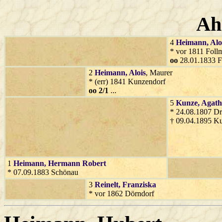
Ah
4
Heimann
, Alo
* vor 1811 Foll
oo
28.01.1833 F
2
Heimann
, Alois
, Maurer
* (err) 1841 Kunzendorf
oo 2/1
...
5
Kunze
, Agat
* 24.08.1807 D
† 09.04.1895 K
1
Heimann
, Hermann Robert
* 07.09.1883 Schönau
3
Reinelt
, Franziska
* vor 1862 Dörndorf