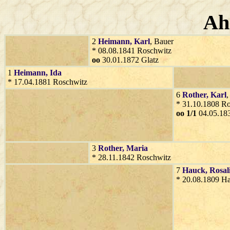
Ah
2
Heimann
, Karl
, Bauer
* 08.08.1841 Roschwitz
oo
30.01.1872 Glatz
1
Heimann
, Ida
* 17.04.1881 Roschwitz
6
Rother
, Karl
,
* 31.10.1808 R
oo 1/1
04.05.183
3
Rother
, Maria
* 28.11.1842 Roschwitz
7
Hauck
, Rosal
* 20.08.1809 Ha