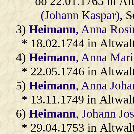
oo 22.01.1765 in Al
(Johann Kaspar)
, S
3)
Heimann
, Anna Rosi
* 18.02.1744 in Altwal
4)
Heimann
, Anna Mari
* 22.05.1746 in Altwal
5)
Heimann
, Anna Joha
* 13.11.1749 in Altwal
6)
Heimann
, Johann Jo
* 29.04.1753 in Altwal