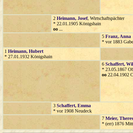
2
Heimann
, Josef
, Wirtschaftspächter
* 22.01.1905 Königshain
oo
...
5
Franz
, Anna
* vor 1883 Gabe
1
Heimann
, Hubert
* 27.01.1932 Königshain
6
Schaffert
, Wi
* 23.05.1867 O
oo
22.04.1902 O
3
Schaffert
, Emma
* vor 1908 Neudeck
7
Meier
, Theres
* (err) 1876 Mitt