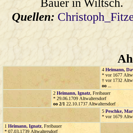
Bauer in Wiltsch.
Quellen:
Christoph_Fitz
Ah
4
Heimann
, Da
* vor 1677 Altwa
† vor 1732 Altwa
oo
...
2
Heimann
, Ignatz
, Freibauer
* 29.06.1709 Altwaltersdorf
oo 2/1
22.10.1737 Altwaltersdorf
5
Peschke
, Mar
* vor 1679 Altwe
1
Heimann
, Ignatz
, Freibauer
* 07.03.1739 Altwaltersdorf