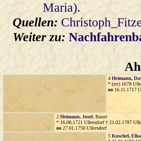
Maria)
.
Quellen:
Christoph_Fitz
Weiter zu:
Nachfahren
Ah
4
Heimann
, Da
* (err) 1678 Ull
oo
16.11.1717 Ul
2
Heimann
, Josef
, Bauer
* 16.08.1721 Ullersdorf † 21.02.1787 Ulle
oo
27.01.1750 Ullersdorf
5
Kuschel
, Elis