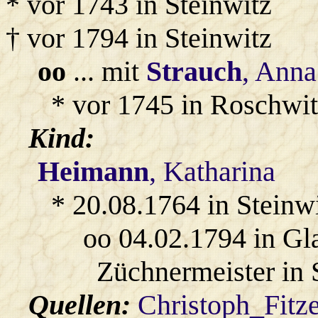
* vor 1743 in Steinwitz
† vor 1794 in Steinwitz
oo
... mit
Strauch
, Anna
* vor 1745 in Roschwit
Kind:
Heimann
, Katharina
* 20.08.1764 in Steinwi
oo 04.02.1794 in Gl
Züchnermeister in 
Quellen:
Christoph_Fitz