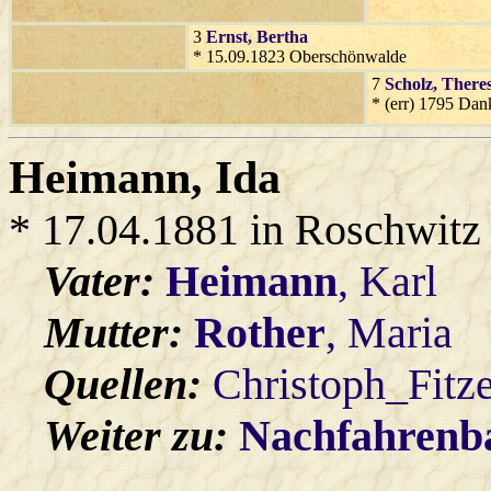
3
Ernst
, Bertha
* 15.09.1823 Oberschönwalde
7
Scholz
, There
* (err) 1795 Dan
Heimann
, Ida
* 17.04.1881 in Roschwitz
Vater:
Heimann
, Karl
Mutter:
Rother
, Maria
Quellen:
Christoph_Fitz
Weiter zu:
Nachfahren