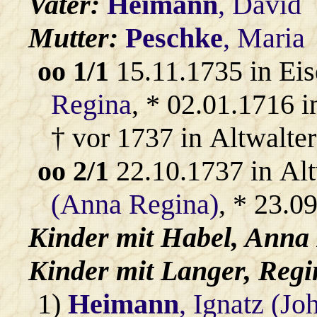
Vater:
Heimann
, David
Mutter:
Peschke
, Maria
oo 1/1
15.11.1735 in Eis
Regina
, * 02.01.1716 i
† vor 1737 in Altwalter
oo 2/1
22.10.1737 in Alt
(Anna Regina)
, * 23.0
Kinder mit
Habel
, Anna
Kinder mit
Langer
, Regi
1)
Heimann
, Ignatz (Jo