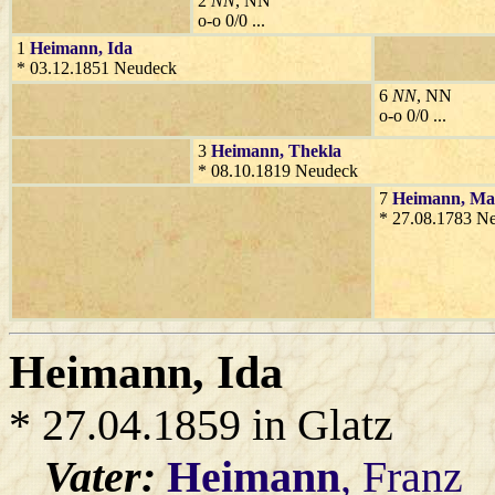
2
NN
, NN
o-o 0/0 ...
1
Heimann
, Ida
* 03.12.1851 Neudeck
6
NN
, NN
o-o 0/0 ...
3
Heimann
, Thekla
* 08.10.1819 Neudeck
7
Heimann
, Ma
* 27.08.1783 N
Heimann
, Ida
* 27.04.1859 in Glatz
Vater:
Heimann
, Franz