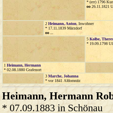
* (err) 1796 Ku
oo
26.11.1821 Ul
2
Heimann
, Anton
, Inwohner
* 17.11.1839 Märzdorf
oo
...
5
Kolbe
, There
* 19.09.1798 Ul
1
Heimann
, Hermann
* 02.08.1880 Grafenort
3
Marche
, Johanna
* vor 1841 Altlomnitz
Heimann
, Hermann Rob
* 07.09.1883 in Schönau