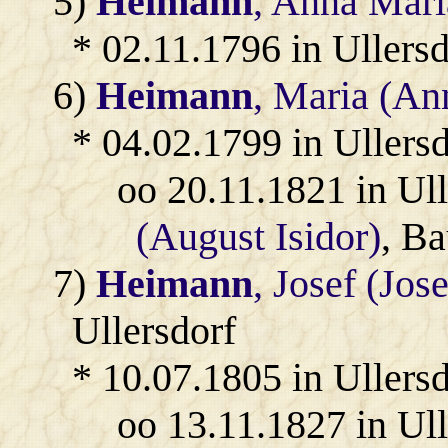
5)
Heimann
, Anna Mari
* 02.11.1796 in Ullersd
6)
Heimann
, Maria (An
* 04.02.1799 in Ullersd
oo 20.11.1821 in Ul
(August Isidor)
, Ba
7)
Heimann
, Josef (Jos
Ullersdorf
* 10.07.1805 in Ullersd
oo 13.11.1827 in Ul