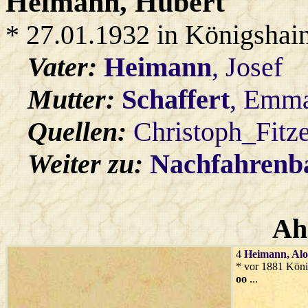
Heimann
, Hubert
* 27.01.1932 in Königshai
Vater:
Heimann
, Josef
Mutter:
Schaffert
, Emm
Quellen:
Christoph_Fitz
Weiter zu:
Nachfahren
Ah
4
Heimann
, Alo
* vor 1881 Köni
oo
...