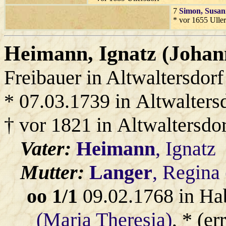
7
Simon
, Susa
* vor 1655 Uller
Heimann
, Ignatz (Johan
Freibauer in Altwaltersdorf
* 07.03.1739 in Altwalters
† vor 1821 in Altwaltersdo
Vater:
Heimann
, Ignatz
Mutter:
Langer
, Regina
oo 1/1
09.02.1768 in Ha
(Maria Theresia)
, * (e