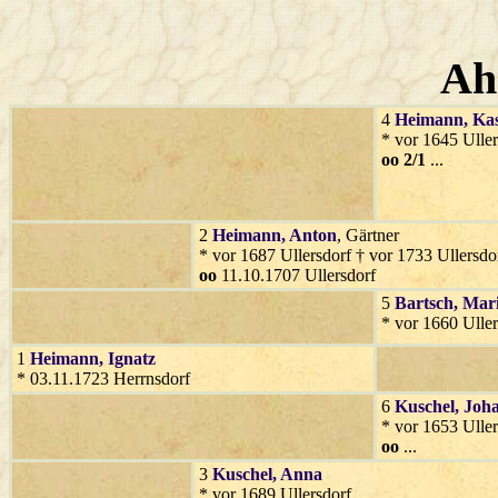
Ah
4
Heimann
, Ka
* vor 1645 Uller
oo 2/1
...
2
Heimann
, Anton
, Gärtner
* vor 1687 Ullersdorf † vor 1733 Ullersdo
oo
11.10.1707 Ullersdorf
5
Bartsch
, Mar
* vor 1660 Uller
1
Heimann
, Ignatz
* 03.11.1723 Herrnsdorf
6
Kuschel
, Joh
* vor 1653 Uller
oo
...
3
Kuschel
, Anna
* vor 1689 Ullersdorf