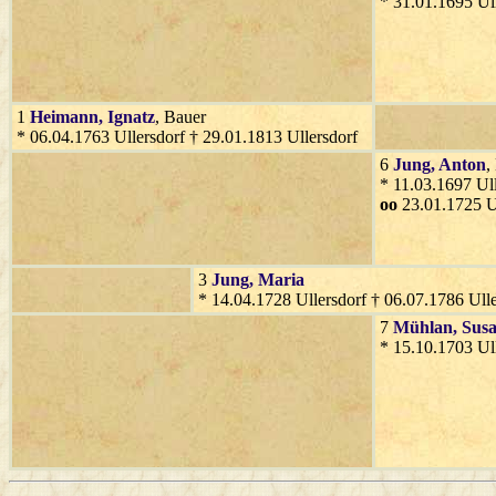
* 31.01.1695 Ull
1
Heimann
, Ignatz
, Bauer
* 06.04.1763 Ullersdorf † 29.01.1813 Ullersdorf
6
Jung
, Anton
,
* 11.03.1697 Ull
oo
23.01.1725 U
3
Jung
, Maria
* 14.04.1728 Ullersdorf † 06.07.1786 Ulle
7
Mühlan
, Sus
* 15.10.1703 Ull