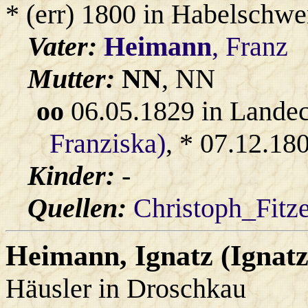
* (err) 1800 in Habelschwe
Vater:
Heimann
, Franz
Mutter:
NN
, NN
oo
06.05.1829 in Lande
Franziska)
, * 07.12.18
Kinder:
-
Quellen:
Christoph_Fitz
Heimann
, Ignatz (Ignat
Häusler in Droschkau