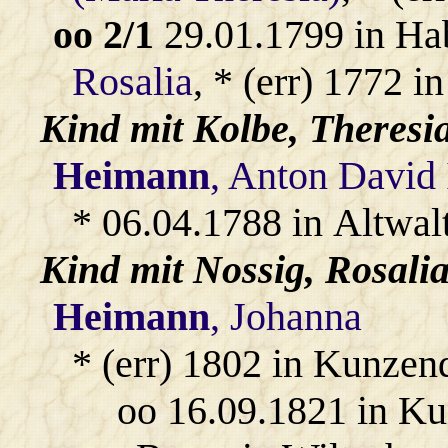
oo 2/1
29.01.1799 in Ha
Rosalia
, * (err) 1772 
Kind mit
Kolbe
, Theresi
Heimann
, Anton David 
* 06.04.1788 in Altwal
Kind mit
Nossig
, Rosalia
Heimann
, Johanna
* (err) 1802 in Kunzend
oo 16.09.1821 in K