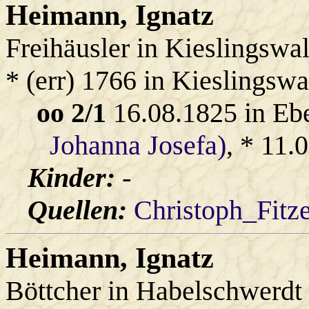
Heimann
, Ignatz
Freihäusler in Kieslingswa
* (err) 1766 in Kieslingsw
oo 2/1
16.08.1825 in Eb
Johanna Josefa)
, * 11.
Kinder:
-
Quellen:
Christoph_Fitz
Heimann
, Ignatz
Böttcher in Habelschwerdt