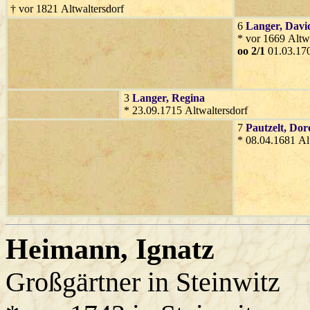
† vor 1821 Altwaltersdorf
6
Langer
, Davi
* vor 1669 Altwa
oo 2/1
01.03.170
3
Langer
, Regina
* 23.09.1715 Altwaltersdorf
7
Pautzelt
, Dor
* 08.04.1681 Al
Heimann
, Ignatz
Großgärtner in Steinwitz