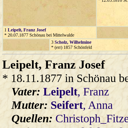
* 12.05.1816 Sc
1
Leipelt
, Franz Josef
* 20.07.1877 Schönau bei Mittelwalde
3
Scholz
, Wilhelmine
* (err) 1857 Schönfeld
Leipelt
, Franz Josef
* 18.11.1877 in Schönau b
Vater:
Leipelt
, Franz
Mutter:
Seifert
, Anna
Quellen:
Christoph_Fitz