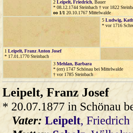
2
Leipelt
, Friedrich
, Bauer
* 08.12.1744 Steinbach † vor 1822 Steinb
oo 1/1
20.10.1767 Mittelwalde
5
Ludwig
, Kat
* vor 1716 Schr
1
Leipelt
, Franz Anton Josef
* 17.01.1770 Steinbach
3
Mehlan
, Barbara
* (err) 1747 Schönau bei Mittelwalde
† vor 1785 Steinbach
Leipelt
, Franz Josef
* 20.07.1877 in Schönau b
Vater:
Leipelt
, Friedrich