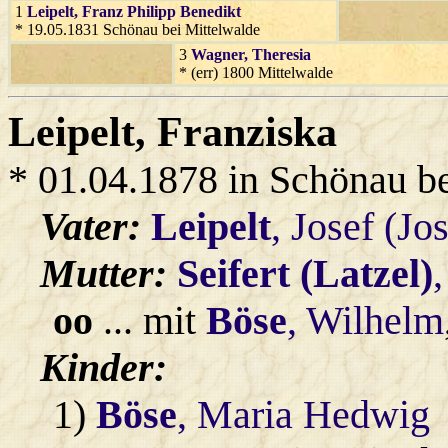
1
Leipelt
, Franz Philipp Benedikt
* 19.05.1831 Schönau bei Mittelwalde
3
Wagner
, Theresia
* (err) 1800 Mittelwalde
Leipelt
, Franziska
* 01.04.1878 in Schönau b
Vater:
Leipelt
, Josef (Jo
Mutter:
Seifert (Latzel)
oo
... mit
Böse
, Wilhelm
Kinder:
1)
Böse
, Maria Hedwig