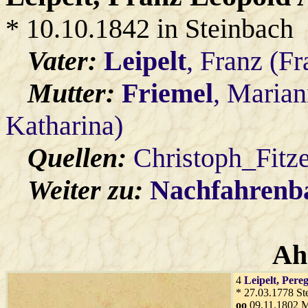
* 10.10.1842 in Steinbach
Vater:
Leipelt
, Franz (F
Mutter:
Friemel
, Maria
Katharina)
Quellen:
Christoph_Fitz
Weiter zu:
Nachfahren
Ah
4
Leipelt
, Pere
* 27.03.1778 St
oo
09.11.1802 M