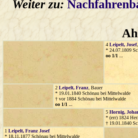
Weiter zu:
Nachfahren
Ah
4
Leipelt
, Josef
* 24.07.1809 Sc
oo 1/1
...
2
Leipelt
, Franz
, Bauer
* 19.01.1840 Schönau bei Mittelwalde
† vor 1884 Schönau bei Mittelwalde
oo 1/1
...
5
Hornig
, Joha
* (err) 1824 He
† 19.01.1840 Sc
1
Leipelt
, Franz Josef
* 18.11.1877 Schönau bei Mittelwalde