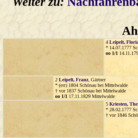
Weiter zu:
Nachfahren
Ah
4
Leipelt
, Flori
* 14.07.1777 Sc
oo 1/1
14.11.179
2
Leipelt
, Franz
, Gärtner
* (err) 1804 Schönau bei Mittelwalde
† vor 1837 Schönau bei Mittelwalde
oo 1/1
17.11.1829 Mittelwalde
5
Kriesten
, The
* 28.02.1777 Sc
† vor 1846 Schö