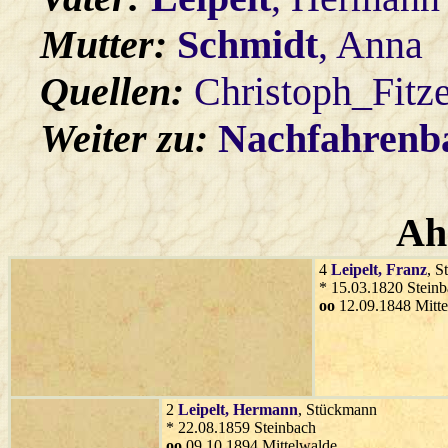
Mutter:
Schmidt
, Anna
Quellen:
Christoph_Fitz
Weiter zu:
Nachfahren
Ah
4
Leipelt
, Franz
, 
* 15.03.1820 Stein
oo
12.09.1848 Mitte
2
Leipelt
, Hermann
, Stückmann
* 22.08.1859 Steinbach
oo
09.10.1894 Mittelwalde