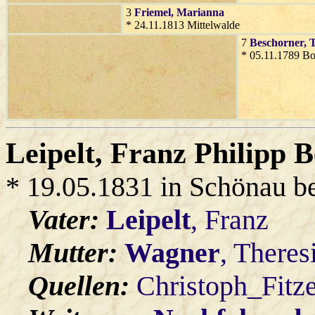
3
Friemel
, Marianna
* 24.11.1813 Mittelwalde
7
Beschorner
, 
* 05.11.1789 B
Leipelt
, Franz Philipp 
* 19.05.1831 in Schönau b
Vater:
Leipelt
, Franz
Mutter:
Wagner
, Theres
Quellen:
Christoph_Fitz