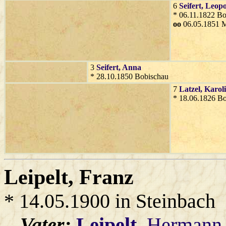
6
Seifert
, Leop
* 06.11.1822 B
oo
06.05.1851 M
3
Seifert
, Anna
* 28.10.1850 Bobischau
7
Latzel
, Karol
* 18.06.1826 B
Leipelt
, Franz
* 14.05.1900 in Steinbach
Vater:
Leipelt
, Hermann