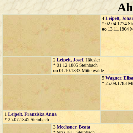
Ah
4
Leipelt
, Joha
* 02.04.1774 St
oo
13.11.1804 M
2
Leipelt
, Josef
, Häusler
* 01.12.1805 Steinbach
oo
01.10.1833 Mittelwalde
5
Wagner
, Elis
* 25.09.1783 Mi
1
Leipelt
, Franziska Anna
* 25.07.1845 Steinbach
3
Mechsner
, Beata
* (err) 1811 Steinbach