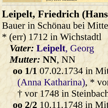
Leipelt
, Friedrich (Hans
Bauer in Schönau bei Mitt
* (err) 1712 in Wichstadtl
Vater:
Leipelt
, Georg
Mutter:
NN
, NN
oo 1/1
07.02.1734 in Mi
(Anna Katharina)
, * v
† vor 1748 in Steinbach
oo 2/2
10.11.1748 in Mi