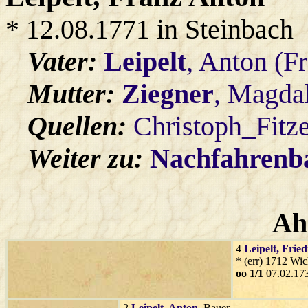
* 12.08.1771 in Steinbach
Vater:
Leipelt
, Anton (F
Mutter:
Ziegner
, Magda
Quellen:
Christoph_Fitz
Weiter zu:
Nachfahren
Ah
4
Leipelt
, Fried
* (err) 1712 Wic
oo 1/1
07.02.173
2
Leipelt
, Anton
, Bauer