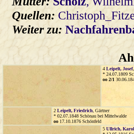
Mutter:
Scholz
, Wilhelm
Quellen:
Christoph_Fitz
Weiter zu:
Nachfahren
Ah
4
Leipelt
, Josef
* 24.07.1809 Sc
oo 2/1
30.06.184
2
Leipelt
, Friedrich
, Gärtner
* 02.07.1848 Schönau bei Mittelwalde
oo
17.10.1876 Schönfeld
5
Ullrich
, Karo