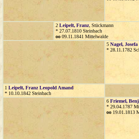
2
Leipelt
, Franz
, Stückmann
* 27.07.1810 Steinbach
oo
09.11.1841 Mittelwalde
5
Nagel
, Josefa
* 28.11.1782 Sc
1
Leipelt
, Franz Leopold Amand
* 10.10.1842 Steinbach
6
Friemel
, Ben
* 29.04.1787 Mi
oo
19.01.1813 M