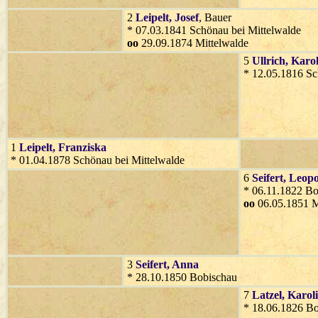
2
Leipelt
, Josef
, Bauer
* 07.03.1841 Schönau bei Mittelwalde
oo
29.09.1874 Mittelwalde
5
Ullrich
, Karo
* 12.05.1816 Sc
1
Leipelt
, Franziska
* 01.04.1878 Schönau bei Mittelwalde
6
Seifert
, Leop
* 06.11.1822 B
oo
06.05.1851 M
3
Seifert
, Anna
* 28.10.1850 Bobischau
7
Latzel
, Karol
* 18.06.1826 B