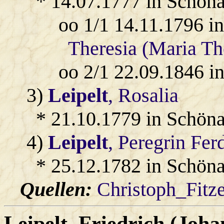
* 14.07.1777 in Schöna
oo 1/1 14.11.1796 i
Theresia (Maria Th
oo 2/1 22.09.1846 i
3)
Leipelt
, Rosalia
* 21.10.1779 in Schöna
4)
Leipelt
, Peregrin Fer
* 25.12.1782 in Schöna
Quellen:
Christoph_Fitz
Leipelt
, Friedrich (Joha