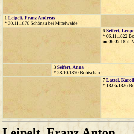
1
Leipelt
, Franz Andreas
* 30.11.1876 Schönau bei Mittelwalde
6
Seifert
, Leop
* 06.11.1822 B
oo
06.05.1851 M
3
Seifert
, Anna
* 28.10.1850 Bobischau
7
Latzel
, Karol
* 18.06.1826 B
Leipelt
, Franz Anton