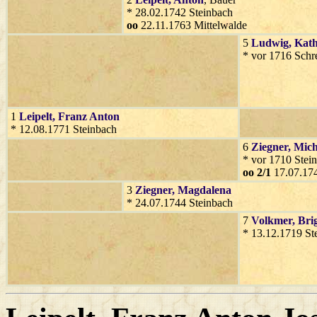
* 28.02.1742 Steinbach
oo
22.11.1763 Mittelwalde
5
Ludwig
, Kat
* vor 1716 Schr
1
Leipelt
, Franz Anton
* 12.08.1771 Steinbach
6
Ziegner
, Mic
* vor 1710 Stein
oo 2/1
17.07.174
3
Ziegner
, Magdalena
* 24.07.1744 Steinbach
7
Volkmer
, Bri
* 13.12.1719 St