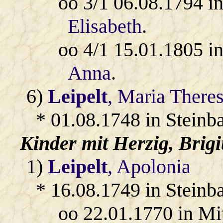
oo 3/1 06.08.1794 i
Elisabeth
.
oo 4/1 15.01.1805 i
Anna
.
6)
Leipelt
, Maria Theres
* 01.08.1748 in Steinb
Kinder mit
Herzig
, Brigi
1)
Leipelt
, Apolonia
* 16.08.1749 in Steinb
oo 22.01.1770 in Mi