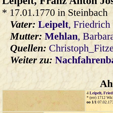
Leipelt
, Franz Anton Jo
* 17.01.1770 in Steinbach
Vater:
Leipelt
, Friedrich
Mutter:
Mehlan
, Barbar
Quellen:
Christoph_Fitz
Weiter zu:
Nachfahren
Ah
4
Leipelt
, Fried
* (err) 1712 Wic
oo 1/1
07.02.173