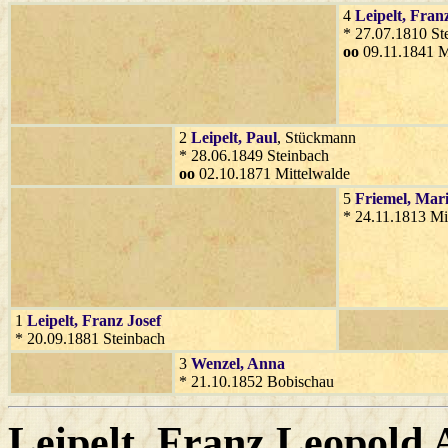
4
Leipelt
, Fran
* 27.07.1810 St
oo
09.11.1841 M
2
Leipelt
, Paul
, Stückmann
* 28.06.1849 Steinbach
oo
02.10.1871 Mittelwalde
5
Friemel
, Mar
* 24.11.1813 Mi
1
Leipelt
, Franz Josef
* 20.09.1881 Steinbach
3
Wenzel
, Anna
* 21.10.1852 Bobischau
Leipelt
, Franz Leopold