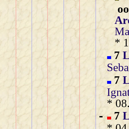
o
Ar
Ma
* 
7
L
Seba
7
L
Igna
* 08
7
L
-
* 04