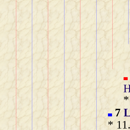
H
*
7
L
* 11