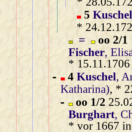
* 28.05.17
5
Kusche
* 24.12.172
=
oo 2/1
Fischer
, Eli
* 15.11.1706
4
Kuschel
, A
-
Katharina)
, * 
oo 1/2
25.02
-
Burghart
, C
* vor 1667 in