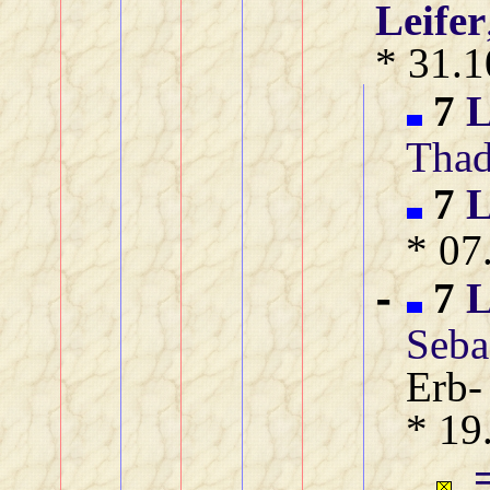
Leifer
* 31.1
7
L
Thad
7
L
* 07
7
L
-
Seba
Erb‑
* 19