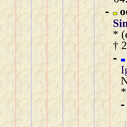
o
-
Si
* (
† 2
-
I
N
*
-