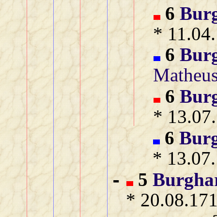
6
Bur
* 11.04
6
Bur
Matheu
6
Bur
* 13.07
6
Bur
* 13.07
5
Burgha
-
* 20.08.171