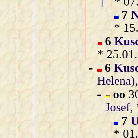
* 07
7
N
* 15
6
Kusc
* 25.01.
6
Kusc
-
Helena)
oo
30
-
Josef
,
7
U
* 01