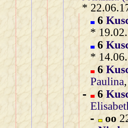
* 22.06.1
6
Kusc
* 19.02.
6
Kusc
* 14.06.
6
Kusc
Paulina
6
Kusc
-
Elisabet
oo
22
-