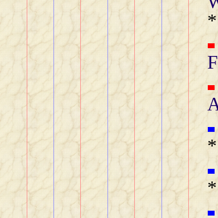
W
*
F
A
*
*