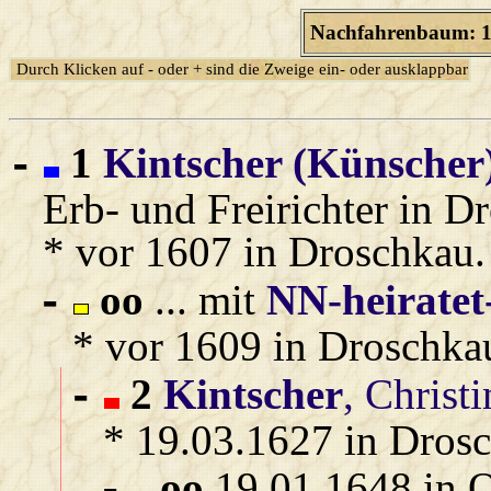
Nachfahrenbaum: 1
Durch Klicken auf - oder + sind die Zweige ein- oder ausklappbar
1
Kintscher (Künscher
-
Erb‑ und Freirichter in D
* vor 1607 in Droschkau.
oo
... mit
NN‑heiratet
-
* vor 1609 in Droschka
2
Kintscher
, Christi
-
* 19.03.1627 in Dros
oo
19.01.1648 in 
-