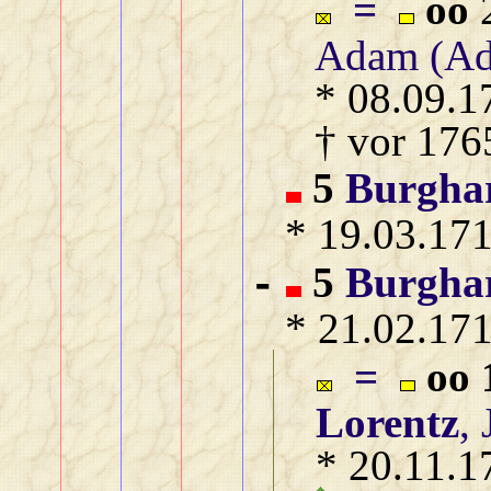
=
oo
2
Adam (Ad
* 08.09.1
† vor 176
5
Burgha
* 19.03.171
5
Burgha
-
* 21.02.171
=
oo 
Lorentz
,
* 20.11.1