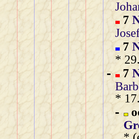
Joha
7
N
Jose
7
N
* 29
7
N
-
Barb
* 17
o
-
Gr
* (