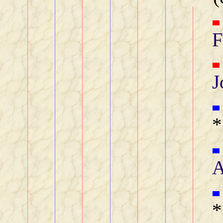
F
J
*
A
*