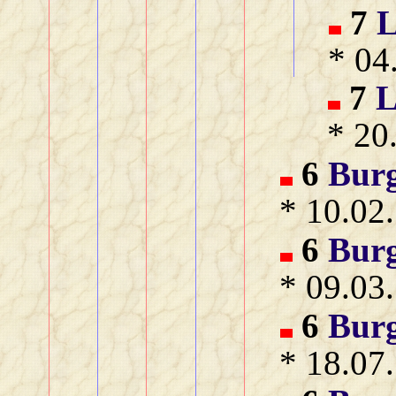
7
L
* 04
7
L
* 20
6
Bur
* 10.02
6
Bur
* 09.03
6
Bur
* 18.07