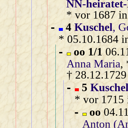
NN‑heiratet‑
* vor 1687 in
4
Kuschel
, G
-
* 05.10.1684 i
oo 1/1
06.11
-
Anna Maria
,
† 28.12.1729
5
Kusche
-
* vor 1715 
oo
04.11
-
Anton (An