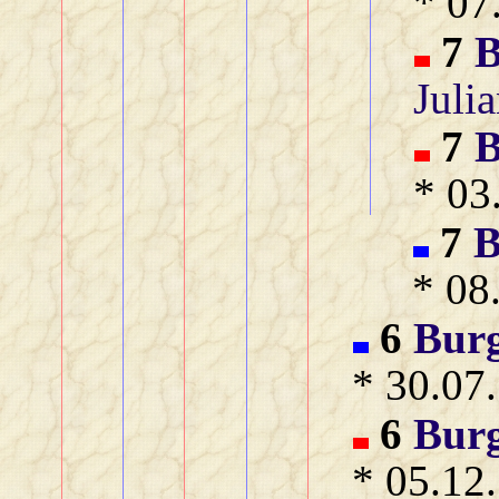
* 07
7
B
Juli
7
B
* 03
7
B
* 08
6
Bur
* 30.07
6
Bur
* 05.12