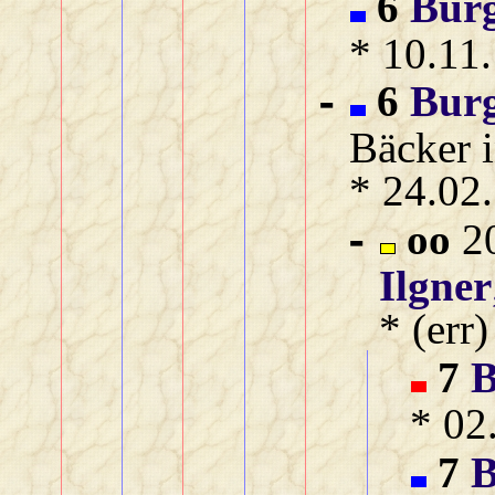
6
Bur
* 10.11
6
Bur
-
Bäcker i
* 24.02
oo
20
-
Ilgner
* (err
7
B
* 02
7
B