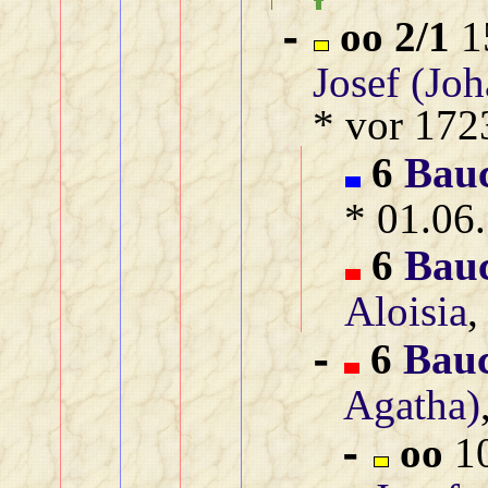
oo 2/1
15
-
Josef (Joh
* vor 172
6
Bau
* 01.06.
6
Bau
Aloisia
,
6
Bau
-
Agatha)
oo
10
-