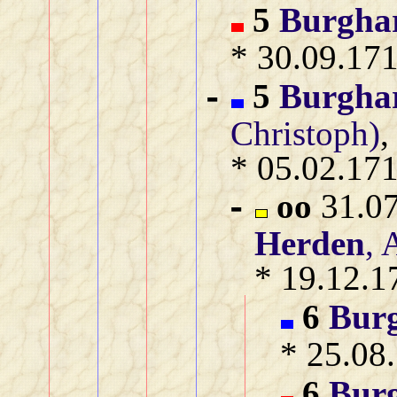
5
Burgha
* 30.09.171
5
Burgha
-
Christoph)
,
* 05.02.171
oo
31.07
-
Herden
, 
* 19.12.1
6
Bur
* 25.08
6
Bur