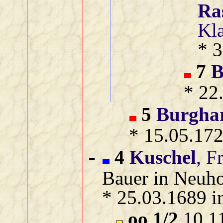
Ra
Kla
* 
7
B
* 22
5
Burgha
* 15.05.172
4
Kuschel
, F
-
Bauer in Neuho
* 25.03.1689 i
oo 1/2
10.11