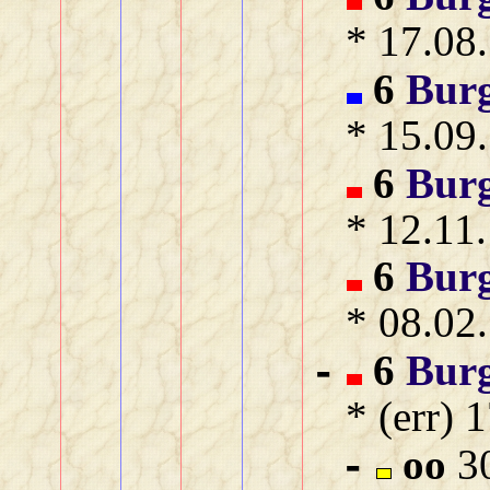
* 17.08
6
Bur
* 15.09
6
Bur
* 12.11
6
Bur
* 08.02
6
Bur
-
* (err) 
oo
30
-