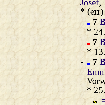
Josef
,
* (err
7
B
* 24
7
B
* 13
7
B
-
Emm
Vorw
* 25