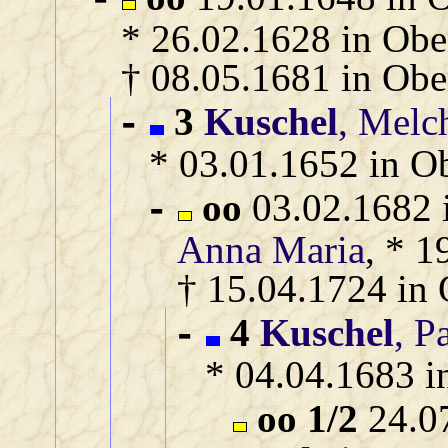
* 26.02.1628 in Obe
† 08.05.1681 in Ob
3
Kuschel
, Melc
-
* 03.01.1652 in O
oo
03.02.1682 
-
Anna Maria
, * 1
† 15.04.1724 in
4
Kuschel
, P
-
* 04.04.1683 i
oo 1/2
24.07