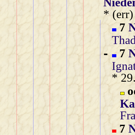
Niede
* (err
7
N
Thad
7
N
-
Igna
* 29
o
Ka
Fra
7
N