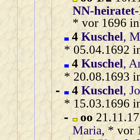
NN‑heiratet‑
* vor 1696 in
4
Kuschel
, M
* 05.04.1692 i
4
Kuschel
, A
* 20.08.1693 i
4
Kuschel
, J
-
* 15.03.1696 i
oo
21.11.17
-
Maria
, * vor