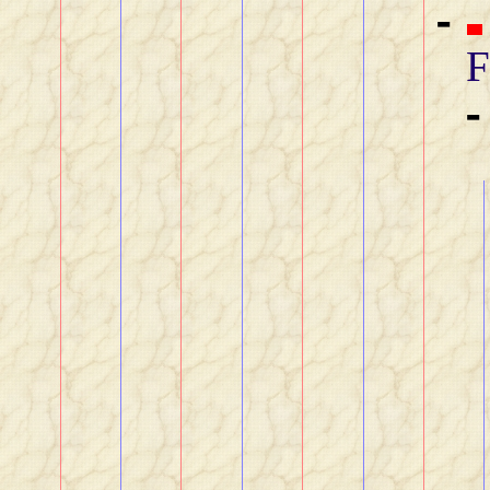
-
F
-