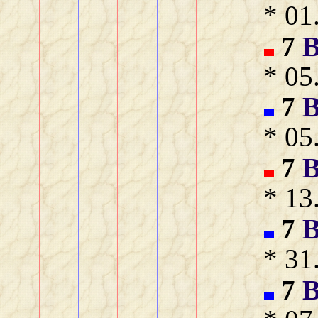
* 01
7
B
* 05
7
B
* 05
7
B
* 13
7
B
* 31
7
B