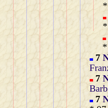
*
*
*
7
N
Fran
7
N
Barb
7
N