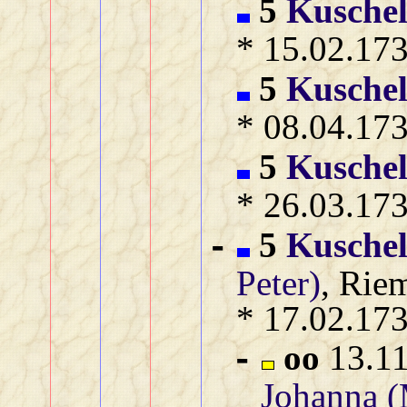
5
Kusche
* 15.02.173
5
Kusche
* 08.04.173
5
Kusche
* 26.03.173
5
Kusche
-
Peter)
, Riem
* 17.02.173
oo
13.11
-
Johanna (