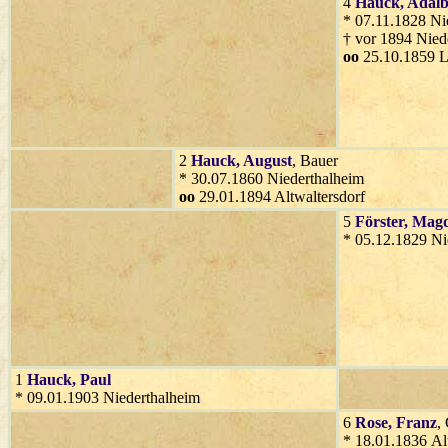
4
Hauck
, Adalb
* 07.11.1828 Ni
† vor 1894 Nied
oo
25.10.1859 
2
Hauck
, August
, Bauer
* 30.07.1860 Niederthalheim
oo
29.01.1894 Altwaltersdorf
5
Förster
, Mag
* 05.12.1829 Ni
1
Hauck
, Paul
* 09.01.1903 Niederthalheim
6
Rose
, Franz
,
* 18.01.1836 Al