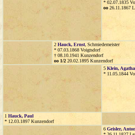
* 02.07.1835 Vo
oo
26.11.1867 
2
Hauck
, Ernst
, Schmiedemeister
* 07.03.1868 Voigtsdorf
† 08.10.1941 Kunzendorf
oo 1/2
20.02.1895 Kunzendorf
5
Klein
, Agatha
* 11.05.1844 Vo
1
Hauck
, Paul
* 12.03.1897 Kunzendorf
6
Geisler
, Anto
* 26.11.1827 Le