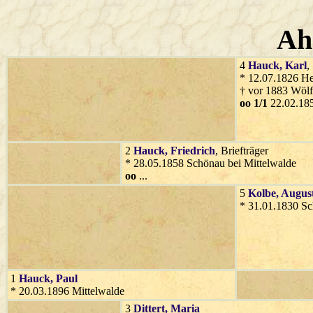
Ah
4
Hauck
, Karl
,
* 12.07.1826 H
† vor 1883 Wölf
oo 1/1
22.02.185
2
Hauck
, Friedrich
, Briefträger
* 28.05.1858 Schönau bei Mittelwalde
oo
...
5
Kolbe
, Augus
* 31.01.1830 Sc
1
Hauck
, Paul
* 20.03.1896 Mittelwalde
3
Dittert
, Maria