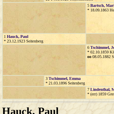
5
Bartsch
, Mar
* 18.09.1863 H
1
Hauck
, Paul
* 23.12.1923 Seitenberg
6
Tschimmel
, J
* 02.10.1859 Kl
oo
08.05.1882 S
3
Tschimmel
, Emma
* 21.03.1896 Seitenberg
7
Lindenthal
, 
* (err) 1859 Gre
Hauck
, Paul