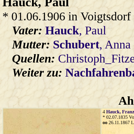
Hauck
, Paul
* 01.06.1906 in Voigtsdorf
Vater:
Hauck
, Paul
Mutter:
Schubert
, Anna
Quellen:
Christoph_Fitz
Weiter zu:
Nachfahren
Ah
4
Hauck
, Fran
* 02.07.1835 Vo
oo
26.11.1867 