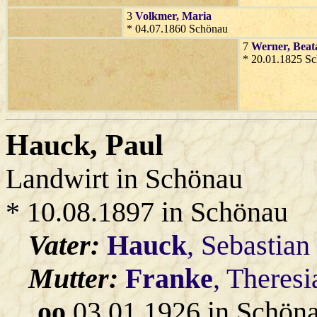
3
Volkmer
, Maria
* 04.07.1860 Schönau
7
Werner
, Beat
* 20.01.1825 S
Hauck
, Paul
Landwirt in Schönau
* 10.08.1897 in Schönau
Vater:
Hauck
, Sebastian
Mutter:
Franke
, Theresi
oo
03.01.1926 in Schön