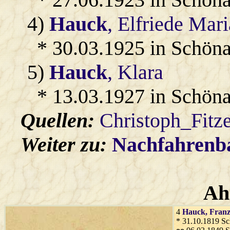
4)
Hauck
, Elfriede Mari
* 30.03.1925 in Schön
5)
Hauck
, Klara
* 13.03.1927 in Schön
Quellen:
Christoph_Fitz
Weiter zu:
Nachfahren
Ah
4
Hauck
, Fran
* 31.10.1819 S