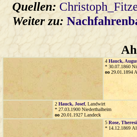
Quellen:
Christoph_Fitz
Weiter zu:
Nachfahren
Ah
4
Hauck
, Augu
* 30.07.1860 Ni
oo
29.01.1894 Al
2
Hauck
, Josef
, Landwirt
* 27.03.1900 Niederthalheim
oo
20.01.1927 Landeck
5
Rose
, Theres
* 14.12.1869 Al