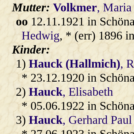
Mutter:
Volkmer
, Maria
oo
12.11.1921 in Schön
Hedwig
, * (err) 1896 
Kinder:
1)
Hauck (Hallmich)
, 
* 23.12.1920 in Schön
2)
Hauck
, Elisabeth
* 05.06.1922 in Schön
3)
Hauck
, Gerhard Paul
* 27.06.1923 in Schön