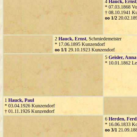
4
Hauck
, Ernst
* 07.03.1868 Vo
† 08.10.1941 K
oo 1/2
20.02.18
2
Hauck
, Ernst
, Schmiedemeister
* 17.06.1895 Kunzendorf
oo 1/1
29.10.1923 Kunzendorf
5
Geisler
, Anna
* 10.01.1862 L
1
Hauck
, Paul
* 03.04.1926 Kunzendorf
† 01.11.1926 Kunzendorf
6
Herden
, Fer
* 16.06.1833 K
oo 3/1
21.09.188