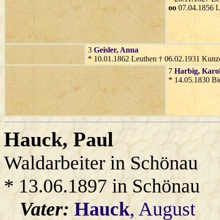
oo
07.04.1856 
3
Geisler
, Anna
* 10.01.1862 Leuthen † 06.02.1931 Kunz
7
Harbig
, Karo
* 14.05.1830 Bi
Hauck
, Paul
Waldarbeiter in Schönau
* 13.06.1897 in Schönau
Vater:
Hauck
, August