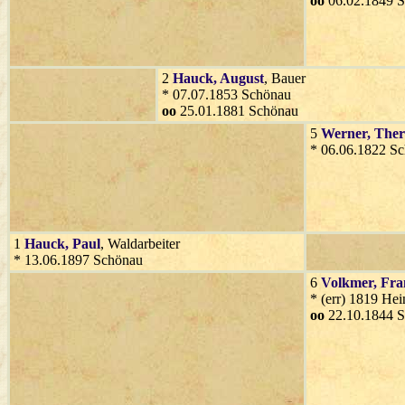
oo
06.02.1849 
2
Hauck
, August
, Bauer
* 07.07.1853 Schönau
oo
25.01.1881 Schönau
5
Werner
, Ther
* 06.06.1822 S
1
Hauck
, Paul
, Waldarbeiter
* 13.06.1897 Schönau
6
Volkmer
, Fra
* (err) 1819 He
oo
22.10.1844 