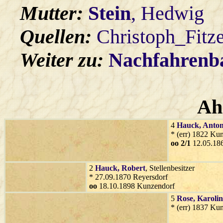
Mutter:
Stein
, Hedwig
Quellen:
Christoph_Fitz
Weiter zu:
Nachfahren
Ah
4
Hauck
, Anto
* (err) 1822 Ku
oo 2/1
12.05.18
2
Hauck
, Robert
, Stellenbesitzer
* 27.09.1870 Reyersdorf
oo
18.10.1898 Kunzendorf
5
Rose
, Karoli
* (err) 1837 Ku