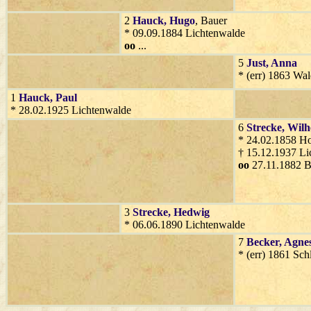
2
Hauck
, Hugo
, Bauer
* 09.09.1884 Lichtenwalde
oo
...
5
Just
, Anna
* (err) 1863 Wal
1
Hauck
, Paul
* 28.02.1925 Lichtenwalde
6
Strecke
, Wil
* 24.02.1858 H
† 15.12.1937 Li
oo
27.11.1882 B
3
Strecke
, Hedwig
* 06.06.1890 Lichtenwalde
7
Becker
, Agne
* (err) 1861 Sc