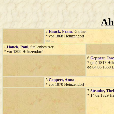
Ah
2
Hauck
, Franz
, Gärtner
* vor 1868 Heinzendorf
oo
...
1
Hauck
, Paul
, Stellenbesitzer
* vor 1899 Heinzendorf
6
Geppert
, Jose
* (err) 1817 He
oo
04.06.1850 
3
Geppert
, Anna
* vor 1870 Heinzendorf
7
Straube
, The
* 14.02.1829 He