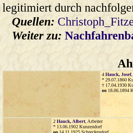
legitimiert durch nachfolg
Quellen:
Christoph_Fitz
Weiter zu:
Nachfahren
Ah
4
Hauck
, Josef
,
* 29.07.1860 K
† 17.04.1930 K
oo
18.06.1894 
2
Hauck
, Albert
, Arbeiter
* 13.06.1902 Kunzendorf
oo
14.11.1925 Schreckendorf