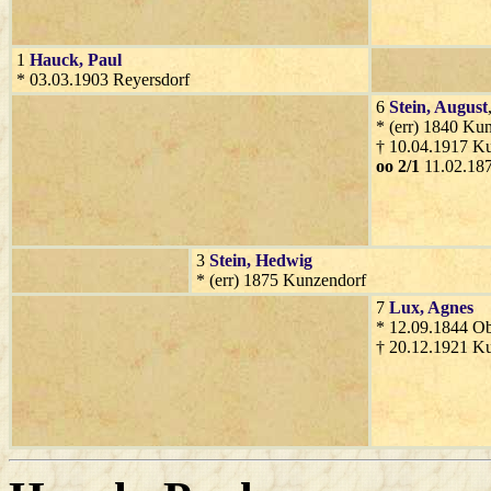
1
Hauck
, Paul
* 03.03.1903 Reyersdorf
6
Stein
, August
* (err) 1840 Ku
† 10.04.1917 K
oo 2/1
11.02.187
3
Stein
, Hedwig
* (err) 1875 Kunzendorf
7
Lux
, Agnes
* 12.09.1844 O
† 20.12.1921 K