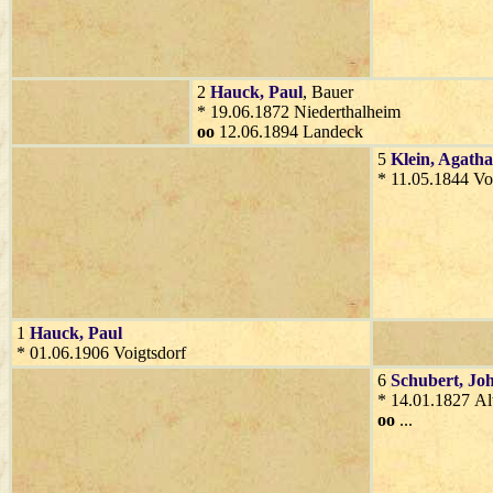
2
Hauck
, Paul
, Bauer
* 19.06.1872 Niederthalheim
oo
12.06.1894 Landeck
5
Klein
, Agatha
* 11.05.1844 Vo
1
Hauck
, Paul
* 01.06.1906 Voigtsdorf
6
Schubert
, Jo
* 14.01.1827 A
oo
...