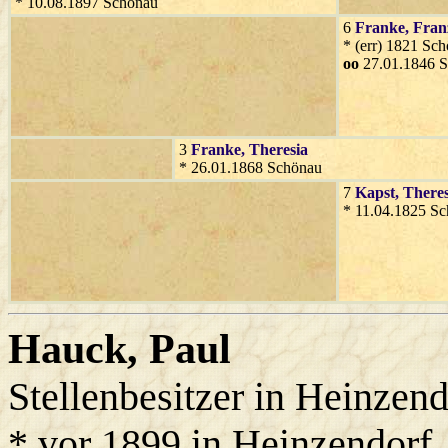
* 10.08.1897 Schönau
6
Franke
, Fran
* (err) 1821 Sch
oo
27.01.1846 
3
Franke
, Theresia
* 26.01.1868 Schönau
7
Kapst
, There
* 11.04.1825 S
Hauck
, Paul
Stellenbesitzer in Heinzend
* vor 1899 in Heinzendorf