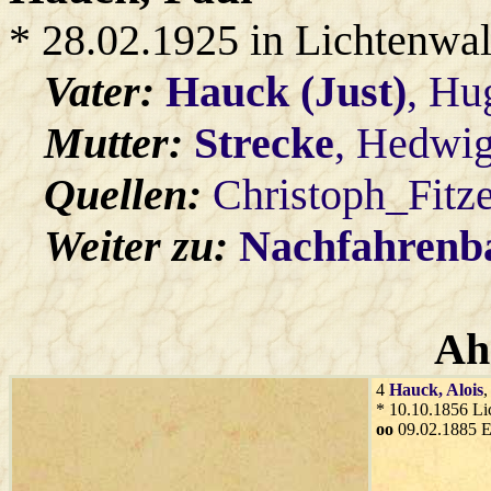
* 28.02.1925 in Lichtenwa
Vater:
Hauck (Just)
, Hu
Mutter:
Strecke
, Hedwi
Quellen:
Christoph_Fitz
Weiter zu:
Nachfahren
Ah
4
Hauck
, Alois
,
* 10.10.1856 Li
oo
09.02.1885 E