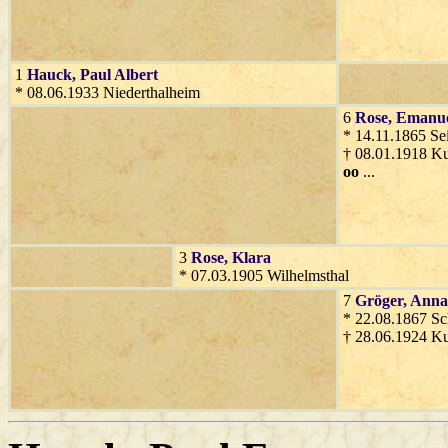
1
Hauck
, Paul Albert
* 08.06.1933 Niederthalheim
6
Rose
, Emanu
* 14.11.1865 Se
† 08.01.1918 K
oo
...
3
Rose
, Klara
* 07.03.1905 Wilhelmsthal
7
Gröger
, Anna
* 22.08.1867 Sc
† 28.06.1924 K