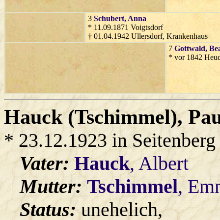
3
Schubert
, Anna
* 11.09.1871 Voigtsdorf
† 01.04.1942 Ullersdorf, Krankenhaus
7
Gottwald
, Be
* vor 1842 Heud
Hauck (Tschimmel)
, Pau
* 23.12.1923 in Seitenberg
Vater:
Hauck
, Albert
Mutter:
Tschimmel
, Em
Status:
unehelich,