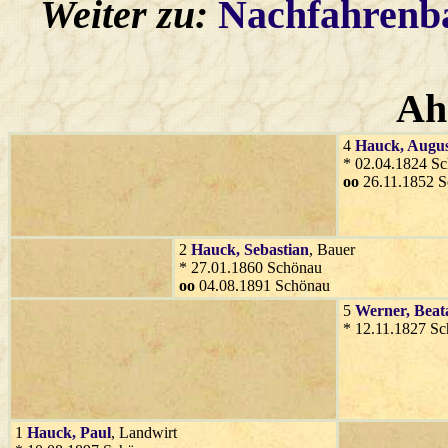
Weiter zu:
Nachfahren
Ah
4
Hauck
, Augu
* 02.04.1824 S
oo
26.11.1852 
2
Hauck
, Sebastian
, Bauer
* 27.01.1860 Schönau
oo
04.08.1891 Schönau
5
Werner
, Beat
* 12.11.1827 S
1
Hauck
, Paul
, Landwirt