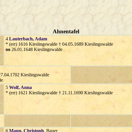
Ahnentafel
4
Lauterbach
, Adam
* (err) 1616 Kieslingswalde † 04.05.1689 Kieslingswalde
oo
26.01.1648 Kieslingswalde
27.04.1702 Kieslingswalde
de
5
Wolf
, Anna
* (err) 1621 Kieslingswalde † 21.11.1690 Kieslingswalde
6
Mann
, Christoph
, Bauer