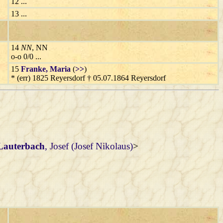
12 ...
13 ...
14
NN
, NN
o-o 0/0 ...
15
Franke
, Maria
(
>>
)
* (err) 1825 Reyersdorf † 05.07.1864 Reyersdorf
Lauterbach
, Josef (Josef Nikolaus)
>