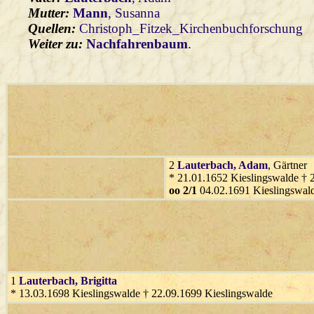
Mutter:
Mann
, Susanna
Quellen:
Christoph_Fitzek_Kirchenbuchforschung
Weiter zu:
Nachfahrenbaum
.
2
Lauterbach
, Adam
, Gärtner
* 21.01.1652 Kieslingswalde † 
oo 2/1
04.02.1691 Kieslingswal
1
Lauterbach
, Brigitta
* 13.03.1698 Kieslingswalde † 22.09.1699 Kieslingswalde