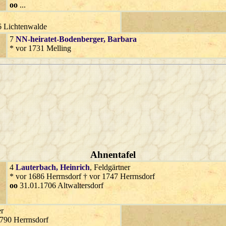
oo
...
6 Lichtenwalde
7
NN-heiratet-Bodenberger
, Barbara
* vor 1731 Melling
Ahnentafel
4
Lauterbach
, Heinrich
, Feldgärtner
* vor 1686 Herrnsdorf † vor 1747 Herrnsdorf
oo
31.01.1706 Altwaltersdorf
er
1790 Herrnsdorf