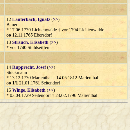
12
Lauterbach
, Ignatz
(
>>
)
Bauer
* 17.06.1739 Lichtenwalde † vor 1794 Lichtenwalde
oo
12.11.1765 Ebersdorf
13
Strauch
, Elisabeth
(
>>
)
* vor 1740 Stuhlseiffen
14
Rupprecht
, Josef
(
>>
)
Stückmann
* 13.12.1730 Marienthal † 14.05.1812 Marienthal
oo 1/1
21.01.1761 Seitendorf
15
Winge
, Elisabeth
(
>>
)
* 03.04.1729 Seitendorf † 23.02.1796 Marienthal