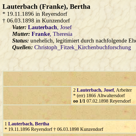
Lauterbach (Franke)
, Bertha
* 19.11.1896 in Reyersdorf
† 06.03.1898 in Kunzendorf
Vater:
Lauterbach
, Josef
Mutter:
Franke
, Theresia
Status:
unehelich, legitimiert durch nachfolgende Eh
Quellen:
Christoph_Fitzek_Kirchenbuchforschung
2
Lauterbach
, Josef
, Arbeiter
* (err) 1866 Altwaltersdorf
oo 1/1
07.02.1898 Reyersdorf
1
Lauterbach
, Bertha
* 19.11.1896 Reyersdorf † 06.03.1898 Kunzendorf