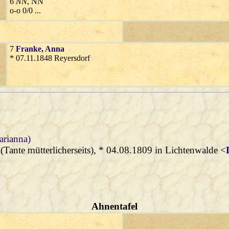
6
NN
, NN
o-o 0/0 ...
7
Franke
, Anna
* 07.11.1848 Reyersdorf
arianna)
(Tante mütterlicherseits), * 04.08.1809 in Lichtenwalde <
Ahnentafel