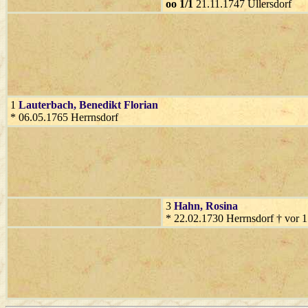
oo 1/1
21.11.1747 Ullersdorf
1
Lauterbach
, Benedikt Florian
* 06.05.1765 Herrnsdorf
3
Hahn
, Rosina
* 22.02.1730 Herrnsdorf † vor 