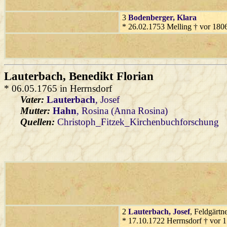
3
Bodenberger
, Klara
* 26.02.1753 Melling † vor 180
Lauterbach
, Benedikt Florian
* 06.05.1765 in Herrnsdorf
Vater:
Lauterbach
, Josef
Mutter:
Hahn
, Rosina (Anna Rosina)
Quellen:
Christoph_Fitzek_Kirchenbuchforschung
2
Lauterbach
, Josef
, Feldgärtn
* 17.10.1722 Herrnsdorf † vor 