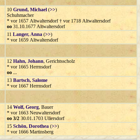
10
Grund
, Michael
(
>>
)
Schuhmacher
* vor 1657 Altwaltersdorf † vor 1718 Altwaltersdorf
oo
31.10.1677 Altwaltersdorf
11
Langer
, Anna
(
>>
)
* vor 1659 Altwaltersdorf
12
Hahn
, Johann
, Gerichtsscholz
* vor 1665 Herrnsdorf
oo
...
13
Bartsch
, Salome
* vor 1667 Herrnsdorf
14
Wolf
, Georg
, Bauer
* vor 1663 Neuwaltersdorf
oo 3/2
30.01.1703 Ullersdorf
15
Schön
, Dorothea
(
>>
)
* vor 1666 Martinsberg