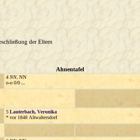
eschließung der Eltern
Ahnentafel
4
NN
, NN
o-o 0/0 ...
5
Lauterbach
, Veronika
* vor 1848 Altwaltersdorf