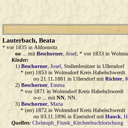
Lauterbach
, Beata
* vor 1835 in Altlomnitz
oo
... mit
Beschorner
, Josef
, * vor 1833 in Wolmsd
Kinder:
1)
Beschorner
, Josef
, Stellenbesitzer in Ullersdorf
* (err) 1853 in Wolmsdorf Kreis Habelschwerdt
oo 21.11.1881 in Ullersdorf mit
Richter
, 
2)
Beschorner
, Emma
* vor 1871 in Wolmsdorf Kreis Habelschwerdt
o-o ... mit
NN
, NN.
3)
Beschorner
, Maria
* (err) 1872 in Wolmsdorf Kreis Habelschwerdt
oo 03.11.1896 in Eisersdorf mit
Hauck
, 
Quellen:
Christoph_Fitzek_Kirchenbuchforschung