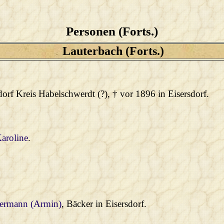
Personen (Forts.)
Lauterbach (Forts.)
orf Kreis Habelschwerdt (?), † vor 1896 in Eisersdorf.
Karoline
.
Hermann (Armin)
, Bäcker in Eisersdorf.