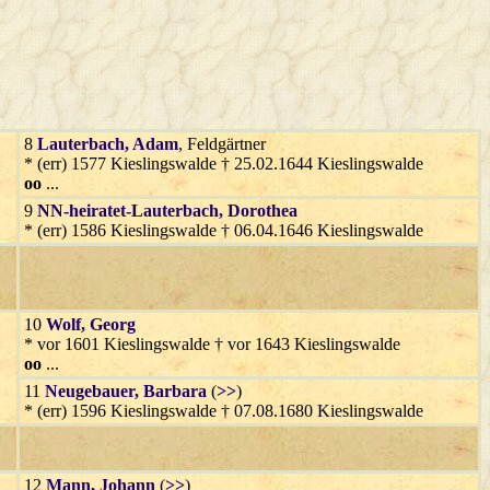
8
Lauterbach
, Adam
, Feldgärtner
* (err) 1577 Kieslingswalde † 25.02.1644 Kieslingswalde
oo
...
9
NN-heiratet-Lauterbach
, Dorothea
* (err) 1586 Kieslingswalde † 06.04.1646 Kieslingswalde
10
Wolf
, Georg
* vor 1601 Kieslingswalde † vor 1643 Kieslingswalde
oo
...
11
Neugebauer
, Barbara
(
>>
)
* (err) 1596 Kieslingswalde † 07.08.1680 Kieslingswalde
12
Mann
, Johann
(
>>
)