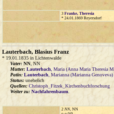
3
Franke
, Theresia
* 24.01.1869 Reyersdorf
Lauterbach
, Blasius Franz
* 19.01.1835 in Lichtenwalde
Vater:
NN
, NN
Mutter:
Lauterbach
, Maria (Anna Maria Theresia M
Patin:
Lauterbach
, Marianna (Marianna Genoveva)
Status:
unehelich
Quellen:
Christoph_Fitzek_Kirchenbuchforschung
Weiter zu:
Nachfahrenbaum
.
2
NN
, NN
o-o 0/0 ...