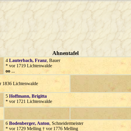
Ahnentafel
4
Lauterbach
, Franz
, Bauer
* vor 1719 Lichtenwalde
oo
...
r 1836 Lichtenwalde
5
Hoffmann
, Brigitta
* vor 1721 Lichtenwalde
6
Bodenberger
, Anton
, Schneidermeister
* vor 1729 Melling † vor 1776 Melling