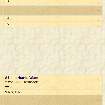
13 ...
14 ...
15 ...
8
Lauterbach
, Adam
* vor 1666 Herrnsdorf
oo
...
9
NN
, NN