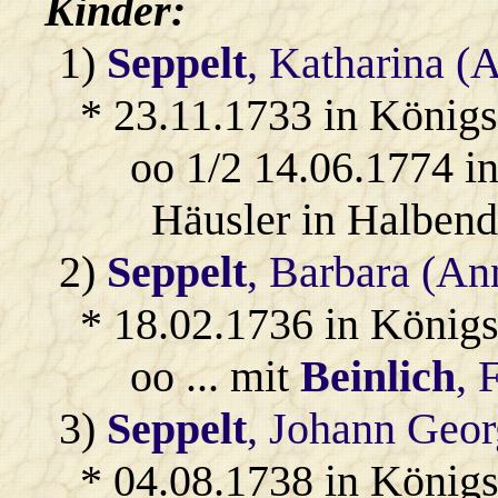
Kinder:
1)
Seppelt
, Katharina (
* 23.11.1733 in König
oo 1/2 14.06.1774 i
Häusler in Halbend
2)
Seppelt
, Barbara (An
* 18.02.1736 in König
oo ... mit
Beinlich
, 
3)
Seppelt
, Johann Geor
* 04.08.1738 in König