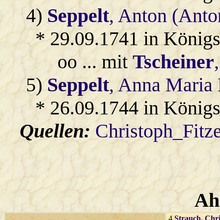
4)
Seppelt
, Anton (Ant
* 29.09.1741 in König
oo ... mit
Tscheiner
5)
Seppelt
, Anna Maria 
* 26.09.1744 in König
Quellen:
Christoph_Fitz
Ah
4
Strauch
, Chr