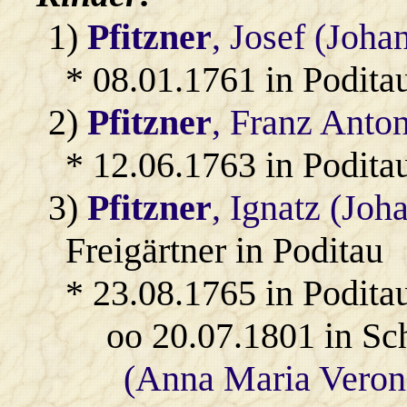
1)
Pfitzner
, Josef (Joha
* 08.01.1761 in Podita
2)
Pfitzner
, Franz Anto
* 12.06.1763 in Podita
3)
Pfitzner
, Ignatz (Jo
Freigärtner in Poditau
* 23.08.1765 in Podita
oo 20.07.1801 in S
(Anna Maria Veron