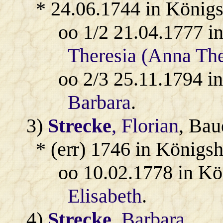
* 24.06.1744 in König
oo 1/2 21.04.1777 i
Theresia (Anna The
oo 2/3 25.11.1794 i
Barbara
.
3)
Strecke
, Florian
, Bau
* (err) 1746 in Königs
oo 10.02.1778 in Kö
Elisabeth
.
4)
Strecke
, Barbara