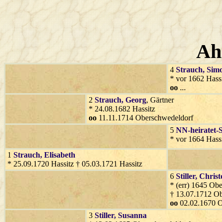
Ah
4
Strauch
, Sim
* vor 1662 Hass
oo
...
2
Strauch
, Georg
, Gärtner
* 24.08.1682 Hassitz
oo
11.11.1714 Oberschwedeldorf
5
NN-heiratet-
* vor 1664 Hassi
1
Strauch
, Elisabeth
* 25.09.1720 Hassitz † 05.03.1721 Hassitz
6
Stiller
, Chris
* (err) 1645 Ob
† 13.07.1712 O
oo
02.02.1670 O
3
Stiller
, Susanna