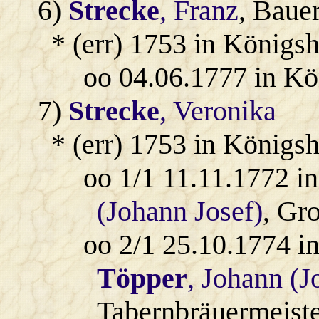
6)
Strecke
, Franz
, Baue
* (err) 1753 in Königs
oo 04.06.1777 in Kö
7)
Strecke
, Veronika
* (err) 1753 in Königsh
oo 1/1 11.11.1772 i
(Johann Josef)
, Gr
oo 2/1 25.10.1774 i
Töpper
, Johann (
Tabernbräuermeiste