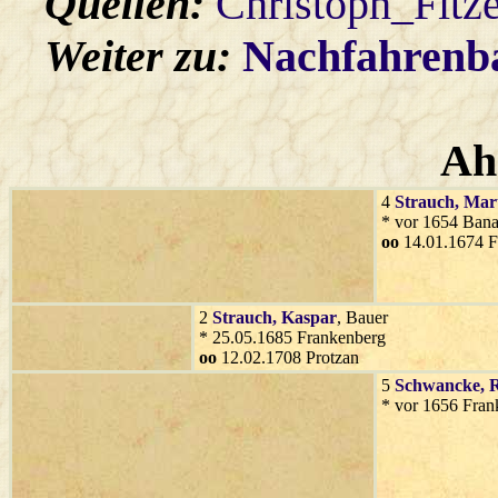
Quellen:
Christoph_Fitz
Weiter zu:
Nachfahren
Ah
4
Strauch
, Mar
* vor 1654 Bana
oo
14.01.1674 F
2
Strauch
, Kaspar
, Bauer
* 25.05.1685 Frankenberg
oo
12.02.1708 Protzan
5
Schwancke
, 
* vor 1656 Fran