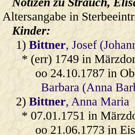
Notizen zu Strauch, Elis
Altersangabe in Sterbeeint
Kinder:
1)
Bittner
, Josef (Johan
* (err) 1749 in Märzdo
oo 24.10.1787 in O
Barbara (Anna Bar
2)
Bittner
, Anna Maria
* 07.01.1751 in Märzd
oo 21.06.1773 in Ei