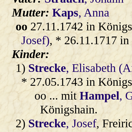
Mutter:
Kaps
, Anna
oo
27.11.1742 in König
Josef)
, * 26.11.1717 in
Kinder:
1)
Strecke
, Elisabeth (
* 27.05.1743 in Königs
oo ... mit
Hampel
, 
Königshain.
2)
Strecke
, Josef
, Freir