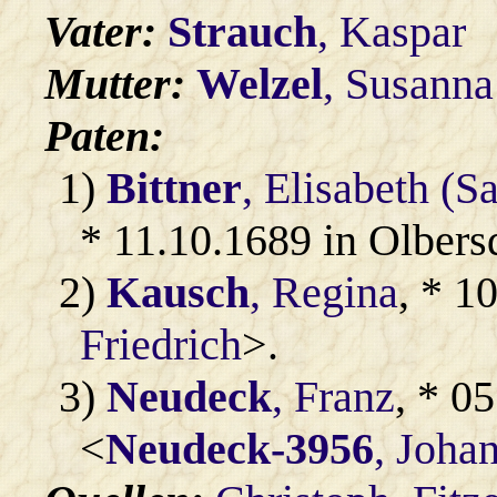
Vater:
Strauch
, Kaspar
Mutter:
Welzel
, Susanna
Paten:
1)
Bittner
, Elisabeth (S
* 11.10.1689 in Olbers
2)
Kausch
, Regina
, * 1
Friedrich
>.
3)
Neudeck
, Franz
, * 0
<
Neudeck-3956
, Joha