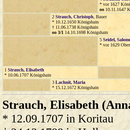
* vor 1627 Köni
oo
10.11.1647 K
2
Strauch
, Christoph
, Bauer
* 10.12.1650 Königshain
† 11.06.1738 Königshain
oo 3/1
14.10.1698 Königshain
5
Seidel
, Salom
* vor 1629 Ober
1
Strauch
, Elisabeth
* 10.06.1707 Königshain
3
Lachnit
, Maria
* 15.12.1672 Königshain
Strauch
, Elisabeth (Ann
* 12.09.1707 in Koritau