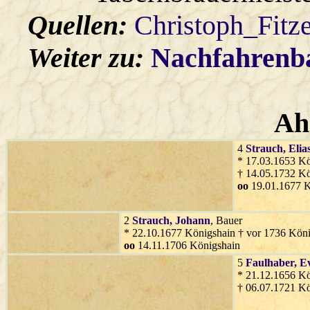
Quellen:
Christoph_Fitz
Weiter zu:
Nachfahren
Ah
4
Strauch
, Elia
* 17.03.1653 Kö
† 14.05.1732 Kö
oo
19.01.1677 K
2
Strauch
, Johann
, Bauer
* 22.10.1677 Königshain † vor 1736 Kön
oo
14.11.1706 Königshain
5
Faulhaber
, E
* 21.12.1656 Kö
† 06.07.1721 Kö