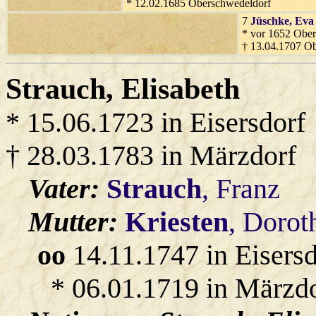
* 12.02.1685 Oberschwedeldorf
7
Jüschke
, Eva
* vor 1652 Obe
† 13.04.1707 O
Strauch
, Elisabeth
* 15.06.1723 in Eisersdorf
† 28.03.1783 in Märzdorf
Vater:
Strauch
, Franz
Mutter:
Kriesten
, Dorot
oo
14.11.1747 in Eisers
* 06.01.1719 in Märzdo