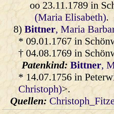
oo 23.11.1789 in S
(Maria Elisabeth)
.
8)
Bittner
, Maria Barba
* 09.01.1767 in Schön
† 04.08.1769 in Schön
Patenkind:
Bittner
, 
* 14.07.1756 in Peterw
Christoph)
>.
Quellen:
Christoph_Fitz