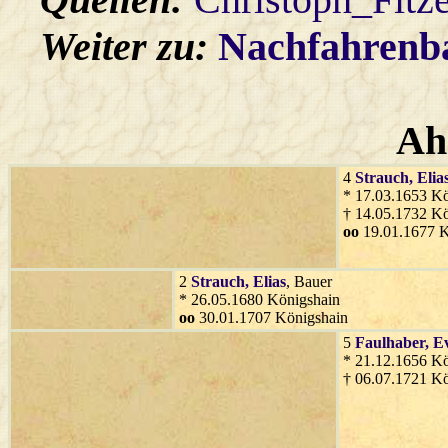
Weiter zu:
Nachfahren
Ah
4
Strauch
, Elia
* 17.03.1653 Kö
† 14.05.1732 Kö
oo
19.01.1677 K
2
Strauch
, Elias
, Bauer
* 26.05.1680 Königshain
oo
30.01.1707 Königshain
5
Faulhaber
, E
* 21.12.1656 Kö
† 06.07.1721 Kö