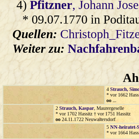
4)
Pfitzner
, Johann Jose
* 09.07.1770 in Podita
Quellen:
Christoph_Fitz
Weiter zu:
Nachfahren
Ah
4
Strauch
, Sim
* vor 1662 Hass
oo
...
2
Strauch
, Kaspar
, Maurergeselle
* vor 1702 Hassitz † vor 1751 Hassitz
oo
24.11.1722 Neuwaltersdorf
5
NN-heiratet-
* vor 1664 Hassi