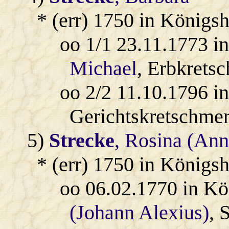
* (err) 1750 in Königs
oo 1/1 23.11.1773 i
Michael
, Erbkretsc
oo 2/2 11.10.1796 i
Gerichtskretschmer
5)
Strecke
, Rosina (Ann
* (err) 1750 in Königs
oo 06.02.1770 in Kö
(Johann Alexius)
, 