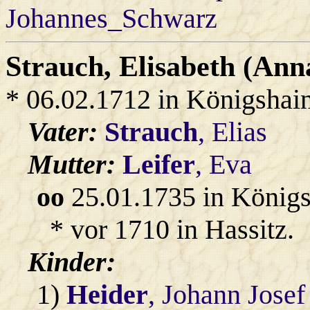
Johannes_Schwarz
Strauch
, Elisabeth (Ann
* 06.02.1712 in Königshai
Vater:
Strauch
, Elias
Mutter:
Leifer
, Eva
oo
25.01.1735 in König
* vor 1710 in Hassitz.
Kinder:
1)
Heider
, Johann Josef