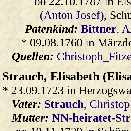
oo 22.10.1787 in Ei
(Anton Josef)
, Sch
Patenkind:
Bittner
, 
* 09.08.1760 in Märzd
Quellen:
Christoph_Fitz
Strauch
, Elisabeth (Eli
* 23.09.1723 in Herzogswa
Vater:
Strauch
, Christop
Mutter:
NN-heiratet-St