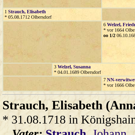
1
Strauch
, Elisabeth
* 05.08.1712 Olbersdorf
6
Welzel
, Fried
* vor 1664 Olbe
oo 1/2
06.10.168
3
Welzel
, Susanna
* 04.01.1689 Olbersdorf
7
NN-verwitwet
* vor 1666 Olbe
Strauch
, Elisabeth (Ann
* 31.08.1718 in Königshai
Vater:
Strauch
, Johann