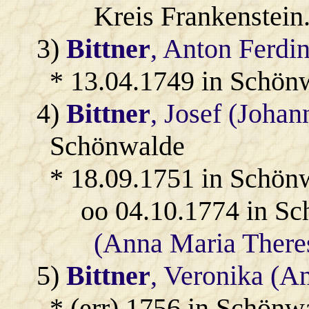
Kreis Frankenstein
3)
Bittner
, Anton Ferdi
* 13.04.1749 in Schön
4)
Bittner
, Josef (Johan
Schönwalde
* 18.09.1751 in Schön
oo 04.10.1774 in S
(Anna Maria There
5)
Bittner
, Veronika (A
* (err) 1756 in Schönw