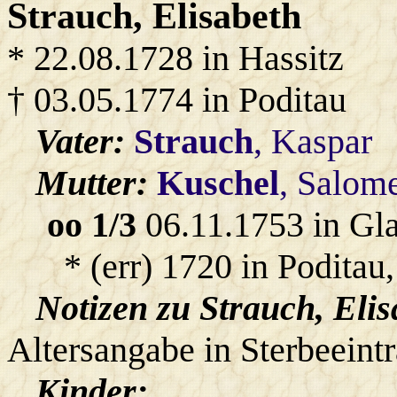
Strauch
, Elisabeth
* 22.08.1728 in Hassitz
† 03.05.1774 in Poditau
Vater:
Strauch
, Kaspar
Mutter:
Kuschel
, Salom
oo 1/3
06.11.1753 in Gl
* (err) 1720 in Poditau
Notizen zu Strauch, Elis
Altersangabe in Sterbeeint
Kinder: