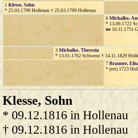
1
Klesse
, Sohn
* 25.03.1799 Hollenau † 25.03.1799 Hollenau
6
Michalke
, An
* 13.09.1722 S
oo
16.11.1751 G
3
Michalke
, Theresia
* 13.01.1762 Schwenz † 14.11.1829 Holl
7
Brauner
, Eli
* (err) 1723 Ho
Klesse
, Sohn
* 09.12.1816 in Hollenau
† 09.12.1816 in Hollenau