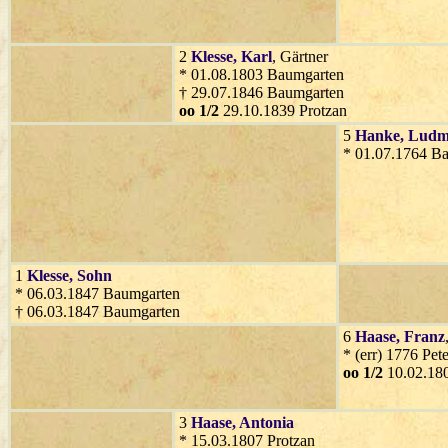
2
Klesse
, Karl
, Gärtner
* 01.08.1803 Baumgarten
† 29.07.1846 Baumgarten
oo 1/2
29.10.1839 Protzan
5
Hanke
, Ludm
* 01.07.1764 B
1
Klesse
, Sohn
* 06.03.1847 Baumgarten
† 06.03.1847 Baumgarten
6
Haase
, Franz
* (err) 1776 Pet
oo 1/2
10.02.180
3
Haase
, Antonia
* 15.03.1807 Protzan