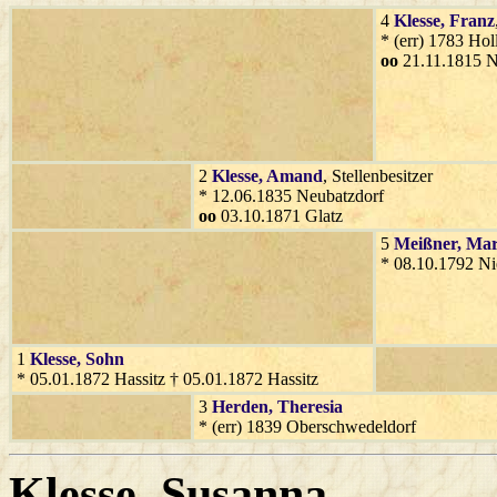
4
Klesse
, Franz
* (err) 1783 Ho
oo
21.11.1815 N
2
Klesse
, Amand
, Stellenbesitzer
* 12.06.1835 Neubatzdorf
oo
03.10.1871 Glatz
5
Meißner
, Mar
* 08.10.1792 Ni
1
Klesse
, Sohn
* 05.01.1872 Hassitz † 05.01.1872 Hassitz
3
Herden
, Theresia
* (err) 1839 Oberschwedeldorf
Klesse
, Susanna