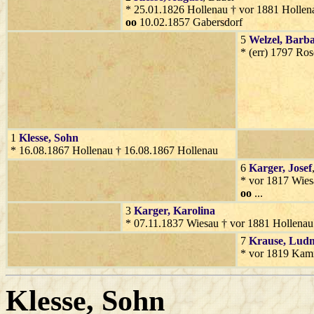
* 25.01.1826 Hollenau † vor 1881 Hollen
oo
10.02.1857 Gabersdorf
5
Welzel
, Barb
* (err) 1797 Ro
1
Klesse
, Sohn
* 16.08.1867 Hollenau † 16.08.1867 Hollenau
6
Karger
, Josef
* vor 1817 Wies
oo
...
3
Karger
, Karolina
* 07.11.1837 Wiesau † vor 1881 Hollenau
7
Krause
, Ludm
* vor 1819 Kamn
Klesse
, Sohn