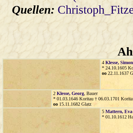
Quellen:
Christoph_Fitz
Ah
4
Klesse
, Simon
* 24.10.1605 Kor
oo
22.11.1637 G
2
Klesse
, Georg
, Bauer
* 01.03.1646 Koritau † 06.03.1701 Korit
oo
15.11.1682 Glatz
5
Mattern
, Eva
* 01.10.1612 Ha