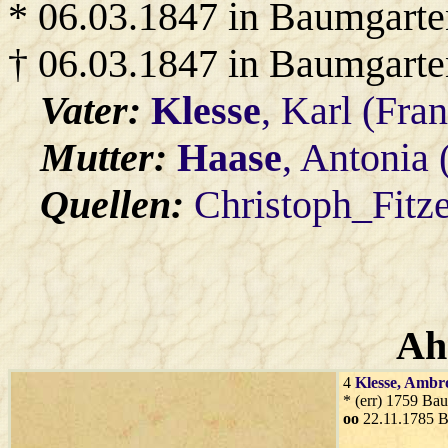
* 06.03.1847 in Baumgarte
† 06.03.1847 in Baumgarte
Vater:
Klesse
, Karl (Fra
Mutter:
Haase
, Antonia 
Quellen:
Christoph_Fitz
Ah
4
Klesse
, Ambr
* (err) 1759 Ba
oo
22.11.1785 