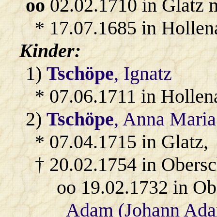
oo
02.02.1710 in Glatz 
* 17.07.1685 in Hollen
Kinder:
1)
Tschöpe
, Ignatz
* 07.06.1711 in Hollen
2)
Tschöpe
, Anna Maria
* 07.04.1715 in Glatz,
† 20.02.1754 in Obers
oo 19.02.1732 in O
Adam (Johann Ad