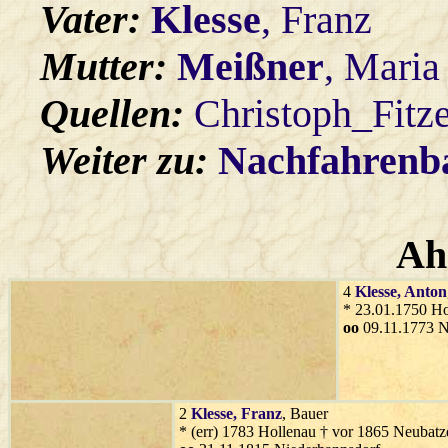
Vater:
Klesse
, Franz
Mutter:
Meißner
, Maria
Quellen:
Christoph_Fitz
Weiter zu:
Nachfahren
Ah
4
Klesse
, Anton
* 23.01.1750 Ho
oo
09.11.1773 N
2
Klesse
, Franz
, Bauer
* (err) 1783 Hollenau † vor 1865 Neubatz