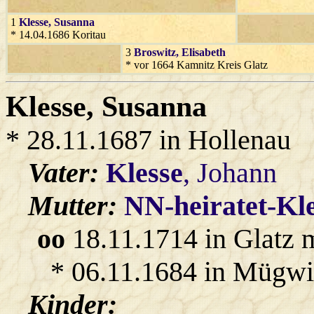
1
Klesse
, Susanna
* 14.04.1686 Koritau
3
Broswitz
, Elisabeth
* vor 1664 Kamnitz Kreis Glatz
Klesse
, Susanna
* 28.11.1687 in Hollenau
Vater:
Klesse
, Johann
Mutter:
NN-heiratet-Kl
oo
18.11.1714 in Glatz 
* 06.11.1684 in Mügwi
Kinder: