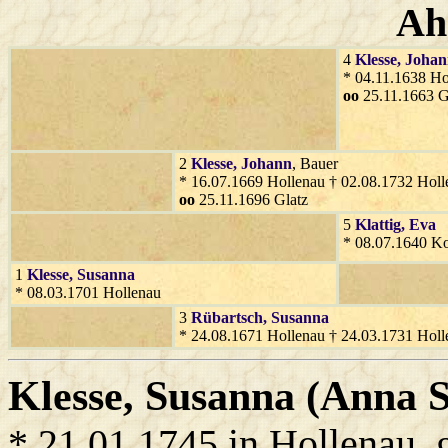
Ah
4
Klesse
, Joha
* 04.11.1638 Ho
oo
25.11.1663 G
2
Klesse
, Johann
, Bauer
* 16.07.1669 Hollenau † 02.08.1732 Holl
oo
25.11.1696 Glatz
5
Klattig
, Eva
* 08.07.1640 Ko
1
Klesse
, Susanna
* 08.03.1701 Hollenau
3
Rübartsch
, Susanna
* 24.08.1671 Hollenau † 24.03.1731 Holl
Klesse
, Susanna (Anna 
* 21.01.1745 in Hollenau, g