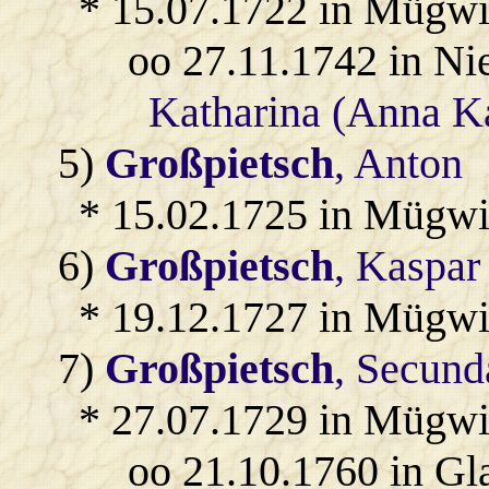
* 15.07.1722 in Mügwi
oo 27.11.1742 in Ni
Katharina (Anna Ka
5)
Großpietsch
, Anton
* 15.02.1725 in Mügwi
6)
Großpietsch
, Kaspar
* 19.12.1727 in Mügwi
7)
Großpietsch
, Secun
* 27.07.1729 in Mügwi
oo 21.10.1760 in Gl