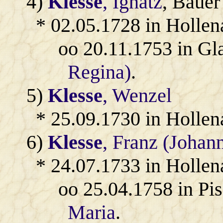
4)
Klesse
, Ignatz
, Bauer
* 02.05.1728 in Hollen
oo 20.11.1753 in Gl
Regina)
.
5)
Klesse
, Wenzel
* 25.09.1730 in Hollen
6)
Klesse
, Franz (Johan
* 24.07.1733 in Hollen
oo 25.04.1758 in Pi
Maria
.