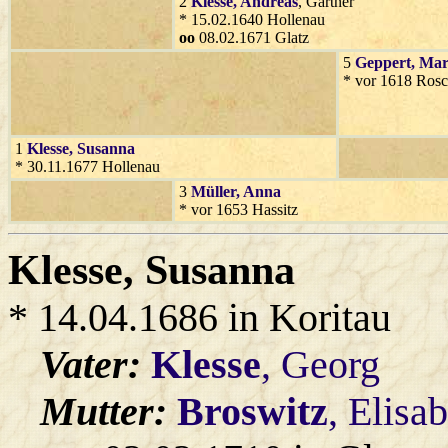
2
Klesse
, Andreas
, Gärtner
* 15.02.1640 Hollenau
oo
08.02.1671 Glatz
5
Geppert
, Ma
* vor 1618 Rosc
1
Klesse
, Susanna
* 30.11.1677 Hollenau
3
Müller
, Anna
* vor 1653 Hassitz
Klesse
, Susanna
* 14.04.1686 in Koritau
Vater:
Klesse
, Georg
Mutter:
Broswitz
, Elisa