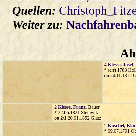
Quellen:
Christoph_Fitz
Weiter zu:
Nachfahren
Ah
4
Klesse
, Josef
,
* (err) 1788 Hol
oo
24.11.1812 G
2
Klesse
, Franz
, Bauer
* 22.06.1821 Steinwitz
oo 2/1
20.01.1852 Glatz
5
Kuschel
, Kla
* 09.07.1791 Ob