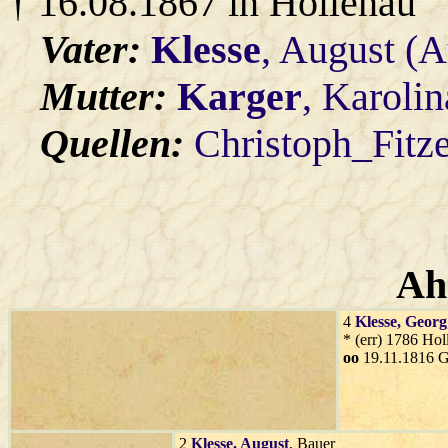
† 16.08.1867 in Hollenau
Vater:
Klesse
, August (A
Mutter:
Karger
, Karolin
Quellen:
Christoph_Fitz
Ah
4
Klesse
, Georg
* (err) 1786 Hol
oo
19.11.1816 G
2
Klesse
, August
, Bauer