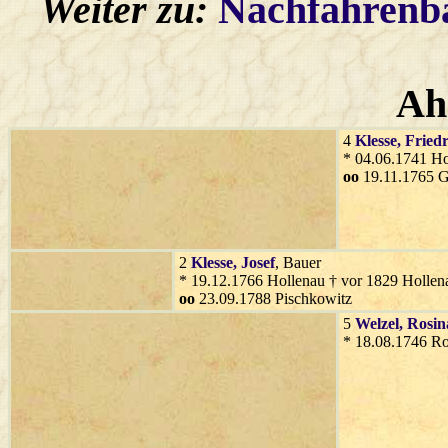
Weiter zu:
Nachfahren
Ah
4
Klesse
, Fried
* 04.06.1741 Ho
oo
19.11.1765 G
2
Klesse
, Josef
, Bauer
* 19.12.1766 Hollenau † vor 1829 Hollena
oo
23.09.1788 Pischkowitz
5
Welzel
, Rosin
* 18.08.1746 Ro