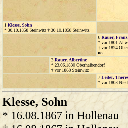
1
Klesse
, Sohn
* 30.10.1858 Steinwitz † 30.10.1858 Steinwitz
6
Rauer
, Franz
* vor 1801 Altw
† vor 1854 Ober
oo
...
3
Rauer
, Albertine
* 23.06.1830 Oberhalbendorf
† vor 1868 Steinwitz
7
Leifer
, There
* vor 1803 Nied
Klesse
, Sohn
* 16.08.1867 in Hollenau