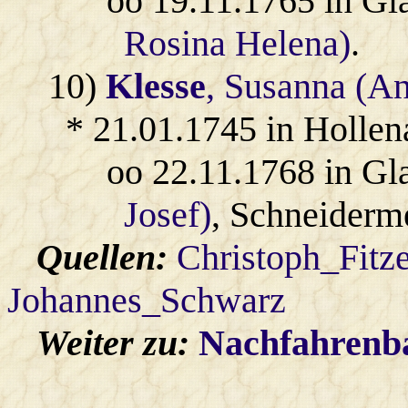
oo 19.11.1765 in Gl
Rosina Helena)
.
10)
Klesse
, Susanna (A
* 21.01.1745 in Hollen
oo 22.11.1768 in Gl
Josef)
, Schneiderme
Quellen:
Christoph_Fitz
Johannes_Schwarz
Weiter zu:
Nachfahren