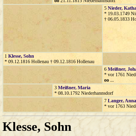
oo
21.11.1815 Niederhannsdorf
5
Nieder
, Kath
* 19.03.1749 Ni
† 06.05.1833 Ho
1
Klesse
, Sohn
* 09.12.1816 Hollenau † 09.12.1816 Hollenau
6
Meißner
, Jo
* vor 1761 Nied
oo
...
3
Meißner
, Maria
* 08.10.1792 Niederhannsdorf
7
Langer
, Ann
* vor 1763 Nied
Klesse
, Sohn