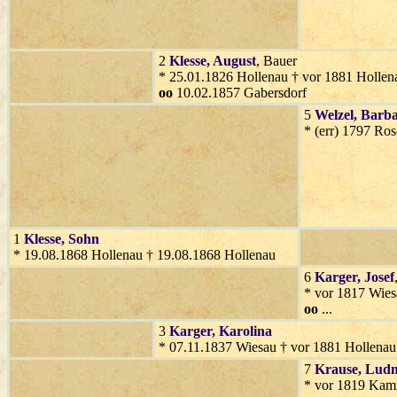
2
Klesse
, August
, Bauer
* 25.01.1826 Hollenau † vor 1881 Hollen
oo
10.02.1857 Gabersdorf
5
Welzel
, Barb
* (err) 1797 Ro
1
Klesse
, Sohn
* 19.08.1868 Hollenau † 19.08.1868 Hollenau
6
Karger
, Josef
* vor 1817 Wies
oo
...
3
Karger
, Karolina
* 07.11.1837 Wiesau † vor 1881 Hollenau
7
Krause
, Ludm
* vor 1819 Kamn