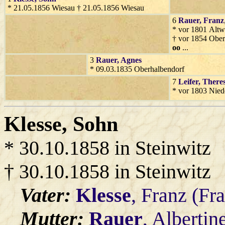
* 21.05.1856 Wiesau † 21.05.1856 Wiesau
6
Rauer
, Franz
* vor 1801 Altw
† vor 1854 Ober
oo
...
3
Rauer
, Agnes
* 09.03.1835 Oberhalbendorf
7
Leifer
, There
* vor 1803 Nied
Klesse
, Sohn
* 30.10.1858 in Steinwitz
† 30.10.1858 in Steinwitz
Vater:
Klesse
, Franz (Fr
Mutter:
Rauer
, Albertin