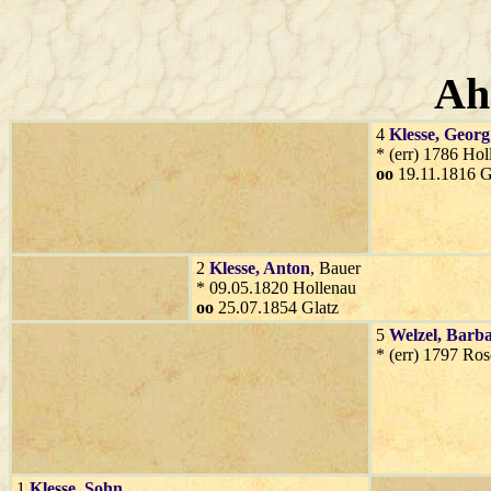
Ah
4
Klesse
, Georg
* (err) 1786 Hol
oo
19.11.1816 G
2
Klesse
, Anton
, Bauer
* 09.05.1820 Hollenau
oo
25.07.1854 Glatz
5
Welzel
, Barb
* (err) 1797 Ro
1
Klesse
, Sohn