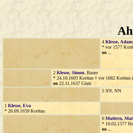
Ah
4
Klesse
, Adam
* vor 1577 Kori
oo
...
2
Klesse
, Simon
, Bauer
* 24.10.1605 Koritau † vor 1682 Koritau (
oo
22.11.1637 Glatz
5
NN
, NN
1
Klesse
, Eva
* 26.09.1659 Koritau
6
Mattern
, Ma
* 10.02.1577 Ha
oo
...