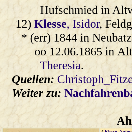
Hufschmied in Alt
12)
Klesse
, Isidor
, Feld
* (err) 1844 in Neubatz
oo 12.06.1865 in Al
Theresia
.
Quellen:
Christoph_Fitz
Weiter zu:
Nachfahren
Ah
4
Klesse
, Anton