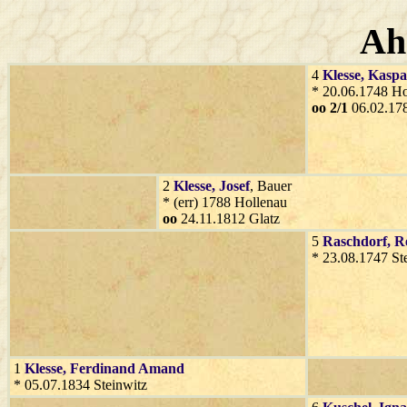
Ah
4
Klesse
, Kaspa
* 20.06.1748 Ho
oo 2/1
06.02.178
2
Klesse
, Josef
, Bauer
* (err) 1788 Hollenau
oo
24.11.1812 Glatz
5
Raschdorf
, R
* 23.08.1747 St
1
Klesse
, Ferdinand Amand
* 05.07.1834 Steinwitz