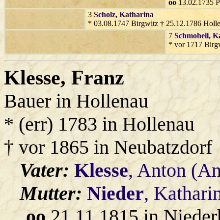
oo
13.02.1735 P
3
Scholz
, Katharina
* 03.08.1747 Birgwitz † 25.12.1786 Holl
7
Schmoheil
, K
* vor 1717 Birg
Klesse
, Franz
Bauer in Hollenau
* (err) 1783 in Hollenau
† vor 1865 in Neubatzdorf
Vater:
Klesse
, Anton (An
Mutter:
Nieder
, Kathari
oo
21.11.1815 in Nieder