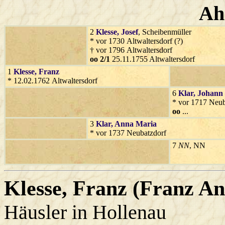
Ah
2
Klesse
, Josef
, Scheibenmüller
* vor 1730 Altwaltersdorf (?)
† vor 1796 Altwaltersdorf
oo 2/1
25.11.1755 Altwaltersdorf
1
Klesse
, Franz
* 12.02.1762 Altwaltersdorf
6
Klar
, Johann
* vor 1717 Neub
oo
...
3
Klar
, Anna Maria
* vor 1737 Neubatzdorf
7
NN
, NN
Klesse
, Franz (Franz An
Häusler in Hollenau