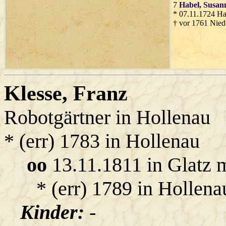
7
Habel
, Susan
* 07.11.1724 Ha
† vor 1761 Nied
Klesse
, Franz
Robotgärtner in Hollenau
* (err) 1783 in Hollenau
oo
13.11.1811 in Glatz 
* (err) 1789 in Hollena
Kinder:
-