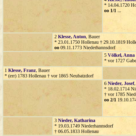
* 14.04.1720 Ho
oo 1/1
...
2
Klesse
, Anton
, Bauer
* 23.01.1750 Hollenau † 29.10.1819 Holl
oo
09.11.1773 Niederhannsdorf
5
Völkel
, Anna
* vor 1727 Gabe
1
Klesse
, Franz
, Bauer
* (err) 1783 Hollenau † vor 1865 Neubatzdorf
6
Nieder
, Josef
* 18.02.1714 Ni
† vor 1785 Nied
oo 2/1
19.10.174
3
Nieder
, Katharina
* 19.03.1749 Niederhannsdorf
† 06.05.1833 Hollenau