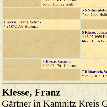
oo
08.11.1722 Glatz
5
NN-heiratet-K
* vor 1660 Holl
1
Klesse
, Franz
, Schenk
* 24.07.1733 Hollenau
6
Klesse
, Joha
* 16.07.1669 Ho
oo
25.11.1696 G
3
Klesse
, Susanna
* 08.03.1701 Hollenau
7
Rübartsch
, 
* 24.08.1671 Ho
Klesse
, Franz
Gärtner in Kamnitz Kreis G