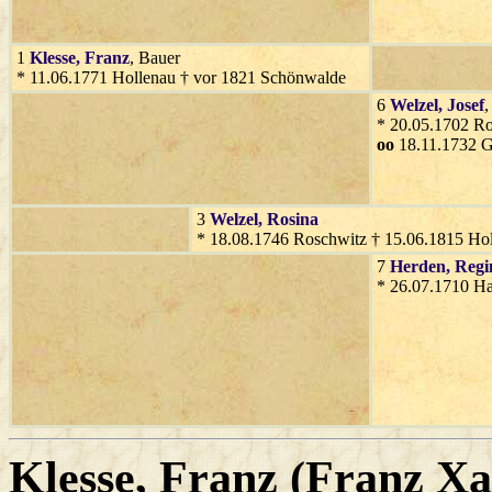
1
Klesse
, Franz
, Bauer
* 11.06.1771 Hollenau † vor 1821 Schönwalde
6
Welzel
, Josef
,
* 20.05.1702 Ro
oo
18.11.1732 G
3
Welzel
, Rosina
* 18.08.1746 Roschwitz † 15.06.1815 Ho
7
Herden
, Regi
* 26.07.1710 Ha
Klesse
, Franz (Franz X