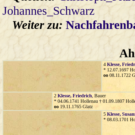
Johannes_Schwarz
Weiter zu:
Nachfahren
Ah
4
Klesse
, Fried
* 12.07.1697 Ho
oo
08.11.1722 G
2
Klesse
, Friedrich
, Bauer
* 04.06.1741 Hollenau † 01.09.1807 Holl
oo
19.11.1765 Glatz
5
Klesse
, Susa
* 08.03.1701 Ho