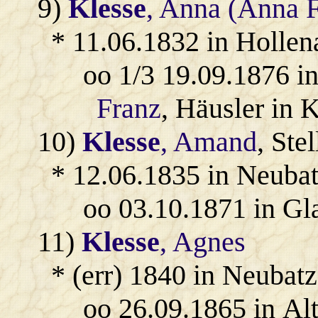
9)
Klesse
, Anna (Anna F
* 11.06.1832 in Hollen
oo 1/3 19.09.1876 i
Franz
, Häusler in 
10)
Klesse
, Amand
, Ste
* 12.06.1835 in Neubat
oo 03.10.1871 in Gl
11)
Klesse
, Agnes
* (err) 1840 in Neubatz
oo 26.09.1865 in Al