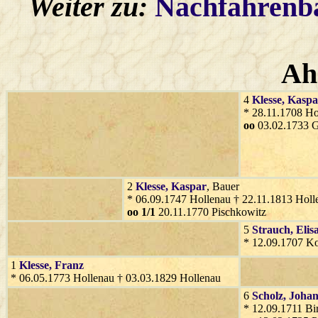
Weiter zu:
Nachfahren
Ah
4
Klesse
, Kaspa
* 28.11.1708 Ho
oo
03.02.1733 G
2
Klesse
, Kaspar
, Bauer
* 06.09.1747 Hollenau † 22.11.1813 Holl
oo 1/1
20.11.1770 Pischkowitz
5
Strauch
, Elis
* 12.09.1707 Ko
1
Klesse
, Franz
* 06.05.1773 Hollenau † 03.03.1829 Hollenau
6
Scholz
, Joha
* 12.09.1711 Bi