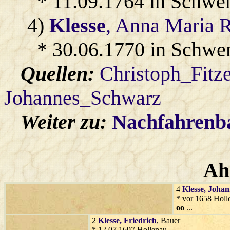
* 11.09.1764 in Schwe
4)
Klesse
, Anna Maria 
* 30.06.1770 in Schwe
Quellen:
Christoph_Fitz
Johannes_Schwarz
Weiter zu:
Nachfahren
Ah
4
Klesse
, Joha
* vor 1658 Holl
oo
...
2
Klesse
, Friedrich
, Bauer
* 12.07.1697 Hollenau