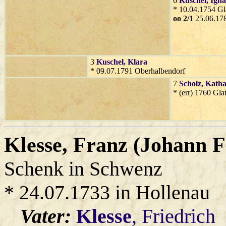
6
Kuschel
, Igna
* 10.04.1754 Gl
oo 2/1
25.06.178
3
Kuschel
, Klara
* 09.07.1791 Oberhalbendorf
7
Scholz
, Kath
* (err) 1760 Gla
Klesse
, Franz (Johann F
Schenk in Schwenz
* 24.07.1733 in Hollenau
Vater:
Klesse
, Friedrich